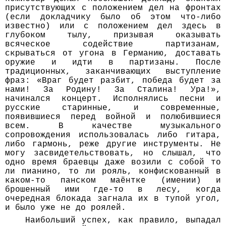
присутствующих с положением дел на фронтах
(если докладчику было об этом что-либо
известно) или с положением дел здесь в
глубоком тылу, призывая оказывать
всяческое содействие партизанам,
скрываться от угона в Германию, доставать
оружие и идти в партизаны. После
традиционных, заканчивающих выступление
фраз: «Враг будет разбит, победа будет за
нами! За Родину! За Сталина! Ура!»,
начинался концерт. Исполнялись песни и
русские старинные, и современные,
появившиеся перед войной и полюбившиеся
всем. В качестве музыкального
сопровождения использовалась либо гитара,
либо гармонь, реже другие инструменты. Не
могу засвидетельствовать, но слышал, что
одно время браевцы даже возили с собой то
ли пианино, то ли рояль, конфискованный в
каком-то панском маёнтке (имении) и
брошенный ими где-то в лесу, когда
очередная блокада загнала их в тупой угол,
и было уже не до роялей.
Наибольший успех, как правило, выпадал