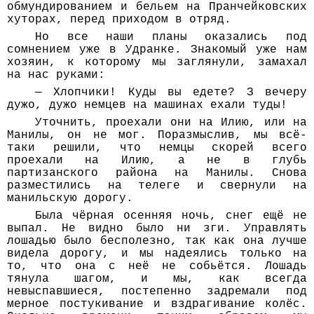
обмундированием и бельем на Пранчейковских
хуторах, перед приходом в отряд.
Но все наши планы оказались под
сомнением уже в Удранке. Знакомый уже нам
хозяин, к которому мы заглянули, замахал
на нас руками:
— Хлопчики! Куды вы едете? З вечеру
дужо, дужо немцев на машинах ехали туды!
Уточнить, проехали они на Илию, или на
Манилы, он не мог. Поразмыслив, мы всё-
таки решили, что немцы скорей всего
проехали на Илию, а не в глубь
партизанского района на Манилы. Снова
разместились на телеге и свернули на
манильскую дорогу.
Была чёрная осенняя ночь, снег ещё не
выпал. Не видно было ни зги. Управлять
лошадью было бесполезно, так как она лучше
видела дорогу, и мы надеялись только на
то, что она с неё не собьётся. Лошадь
тянула шагом, и мы, как всегда
невыспавшиеся, постепенно задремали под
мерное постукивание и вздрагивание колёс.