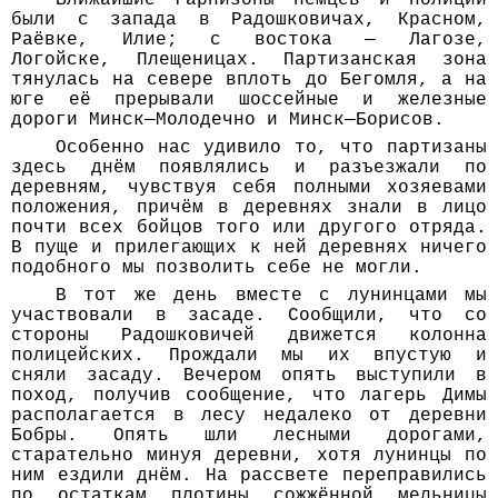
Ближайшие гарнизоны немцев и полиции
были с запада в Радошковичах, Красном,
Раёвке, Илие; с востока — Лагозе,
Логойске, Плещеницах. Партизанская зона
тянулась на севере вплоть до Бегомля, а на
юге её прерывали шоссейные и железные
дороги Минск—Молодечно и Минск—Борисов.
Особенно нас удивило то, что партизаны
здесь днём появлялись и разъезжали по
деревням, чувствуя себя полными хозяевами
положения, причём в деревнях знали в лицо
почти всех бойцов того или другого отряда.
В пуще и прилегающих к ней деревнях ничего
подобного мы позволить себе не могли.
В тот же день вместе с лунинцами мы
участвовали в засаде. Сообщили, что со
стороны Радошковичей движется колонна
полицейских. Прождали мы их впустую и
сняли засаду. Вечером опять выступили в
поход, получив сообщение, что лагерь Димы
располагается в лесу недалеко от деревни
Бобры. Опять шли лесными дорогами,
старательно минуя деревни, хотя лунинцы по
ним ездили днём. На рассвете переправились
по остаткам плотины сожжённой мельницы