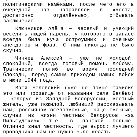
политическими намёками, после чего его в
очередной раз направляли в «места,
достаточно отдалённые», отбывать
заключение.
Ключников Алёша — веселый и умеющий
веселить людей парень, у которого в запасе
всегда была куча остроумных и смешных
анекдотов и фраз. С ним никогда не было
скучно.
Чиняев Алексей — уже не молодой,
спокойный, всегда готовый помочь любому.
Трагически погиб во время последней
блокады, перед самым приходом наших войск
в июне 1944 года.
Вася Белевский (уже не помню фамилия
это или прозвище от названия села Белёво)
— белорус из Западной Белоруссии, местный
житель, уже пожилой, любивший рассказывать
нам, россиянам всевозможные, чаще смешные,
случаи из жизни местных белорусов «за
Пильсудским» т.е. в панской Польше.
Отлично знал местность, где вырос: лучшего
проводника нам не нужно было желать.