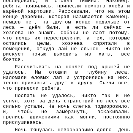
последовало, и стояла тишина. Наконец,
ребята появились, принесли немного хлеба и
варёной картошки. Рассказали, что на этом
конце деревни, которая называется Каменец,
немцев нет, на другом конце подальше от
леса — днём были, а есть ли сейчас —
хозяева не знают. Собаки не лают потому,
что немцы их перестреляли, а тех, которые
остались целы, хозяева спрятали в
помещения, откуда лай не слышен. Никто не
рискует ночью выходить из хаты, все
боятся.
Рассчитывать на ночлег под крышей не
удалось. Мы отошли в глубину леса,
наломали еловых лап и устроились на них,
тесно прижавшись друг к другу. Съели всё,
что принесли ребята.
Поспать не удалось, никто так и не
уснул, хотя за день странствий по лесу все
сильно устали. На ночь слегка подморозило,
и, чтобы не замёрзнуть, вскакивали,
грелись движениями как могли, постоянно
прислушиваясь.
Ночь тянулась невообразимо долго. День