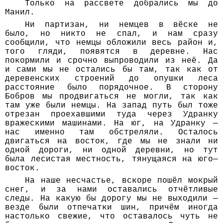
Только на рассвете добрались мы до
Манил.
Ни партизан, ни немцев в вёске не
было, но никто не спал, и нам сразу
сообщили, что немцы обложили весь район и,
того гляди, появятся в деревне. Нас
покормили и срочно выпроводили из неё. Да
и сами мы не остались бы там, так как от
деревенских строений до опушки леса
расстояние было порядочное. В сторону
Бобров мы продвигаться не могли, так как
там уже были немцы. На запад путь был тоже
отрезан проехавшими туда через Удранку
вражескими машинами. На юг, на Удранку —
нас именно там обстреляли. Осталось
двигаться на восток, где мы не знали ни
одной дороги, ни одной деревни, но тут
была лесистая местность, тянущаяся на юго—
восток.
На наше несчастье, вскоре пошёл мокрый
снег, и за нами оставались отчётливые
следы. На какую бы дорогу мы не выходили —
везде были отпечатки шин, причём иногда
настолько свежие, что оставалось чуть не