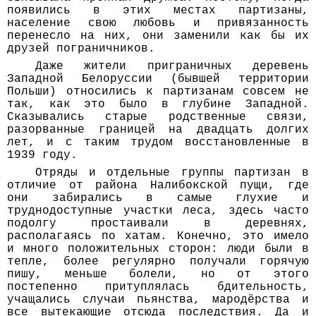
появились в этих местах партизаны,
население свою любовь и привязанность
перенесло на них, они заменили как бы их
друзей пограничников.
Даже жители приграничных деревень
Западной Белоруссии (бывшей территории
Польши) относились к партизанам совсем не
так, как это было в глубине Западной.
Сказывались старые родственные связи,
разорванные границей на двадцать долгих
лет, и с таким трудом восстановленные в
1939 году.
Отряды и отдельные группы партизан в
отличие от района Налибокской пущи, где
они забирались в самые глухие и
труднодоступные участки леса, здесь часто
подолгу простаивали в деревнях,
располагаясь по хатам. Конечно, это имело
и много положительных сторон: люди были в
тепле, более регулярно получали горячую
пишу, меньше болели, но от этого
постепенно притуплялась бдительность,
учащались случаи пьянства, мародёрства и
все вытекающие отсюда последствия. Да и