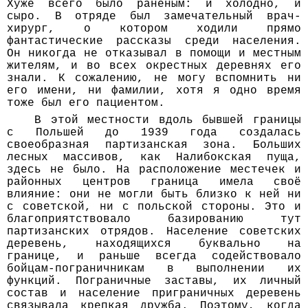
Хуже всего было раненым: и холодно, и
сыро. В отряде был замечательный врач-
хирург, о котором ходили прямо
фантастические рассказы среди населения.
Он никогда не отказывал в помощи и местным
жителям, и во всех окрестных деревнях его
знали. К сожалению, не могу вспомнить ни
его имени, ни фамилии, хотя я одно время
тоже был его пациентом.
В этой местности вдоль бывшей границы
с Польшей до 1939 года создалась
своеобразная партизанская зона. Больших
лесных массивов, как Налибокская пуща,
здесь не было. На расположение местечек и
районных центров граница имела своё
влияние: они не могли быть близко к ней ни
с советской, ни с польской стороны. Это и
благоприятствовало базированию тут
партизанских отрядов. Население советских
деревень, находящихся буквально на
границе, и раньше всегда содействовало
бойцам-пограничникам в выполнении их
функций. Пограничные заставы, их личный
состав и население приграничных деревень
связывала крепкая дружба. Поэтому, когда