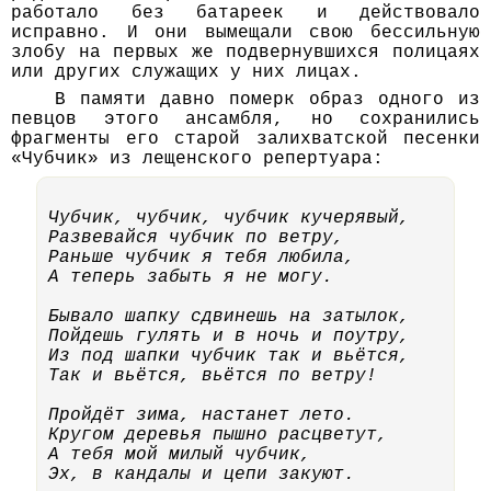
работало без батареек и действовало
исправно. И они вымещали свою бессильную
злобу на первых же подвернувшихся полицаях
или других служащих у них лицах.
В памяти давно померк образ одного из
певцов этого ансамбля, но сохранились
фрагменты его старой залихватской песенки
«Чубчик» из лещенского репертуара:
Чубчик, чубчик, чубчик кучерявый,
Развевайся чубчик по ветру,
Раньше чубчик я тебя любила,
А теперь забыть я не могу.
Бывало шапку сдвинешь на затылок,
Пойдешь гулять и в ночь и поутру,
Из под шапки чубчик так и вьётся,
Так и вьётся, вьётся по ветру!
Пройдёт зима, настанет лето.
Кругом деревья пышно расцветут,
А тебя мой милый чубчик,
Эх, в кандалы и цепи закуют.