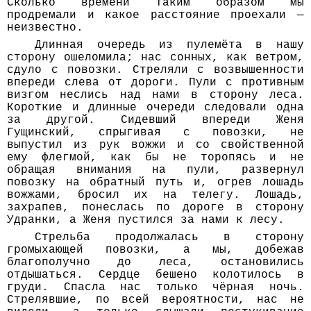
Сколько времени таким образом мы
продремали и какое расстояние проехали —
неизвестно.
Длинная очередь из пулемёта в нашу
сторону ошеломила; нас сонных, как ветром,
сдуло с повозки. Стреляли с возвышенности
впереди слева от дороги. Пули с противным
визгом неслись над нами в сторону леса.
Короткие и длинные очереди следовали одна
за другой. Сидевший впереди Женя
Гущинский, спрыгивая с повозки, не
выпустил из рук вожжи и со свойственной
ему флегмой, как бы не торопясь и не
обращая внимания на пули, развернул
повозку на обратный путь и, огрев лошадь
вожжами, бросил их на телегу. Лошадь,
захрапев, понеслась по дороге в сторону
Удранки, а Женя пустился за нами к лесу.
Стрельба продолжалась в сторону
громыхающей повозки, а мы, добежав
благополучно до леса, остановились
отдышаться. Сердце бешено колотилось в
груди. Спасла нас только чёрная ночь.
Стрелявшие, по всей вероятности, нас не