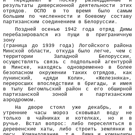
и передавал в Москву разведданные и
результаты диверсионной деятельности этих
отрядов. ОСПО в то время было самым
большим по численности и боевому составу
партизанским соединением в Белоруссии.
Поздней осенью 1942 года отряд Димы
перебазировался из пущи в приграничную
зону
(граница до 1939 года) Логойского района
Минской области, откуда было легче, чем с
территории Западной Белоруссии,
осуществлять связь с подпольной агентурой
в Минске, находясь одновременно в более
безопасном окружении таких отрядов, как
лунинский, «дяди Коли», «Железняка»,
переросших впоследствии в бригады, и имея
в тылу Бегомльский район с его обширной
партизанской зоной и партизанским
аэродромом.
На дворе стоял уже декабрь, и в
утренние часы мороз сковывал воду не
только в чайниках и котелках, но и в
ручье. Встал вопрос: либо переселяться в
деревенские хаты, либо строить землянки в
лесу. Командование, т.е. Дима и командиры