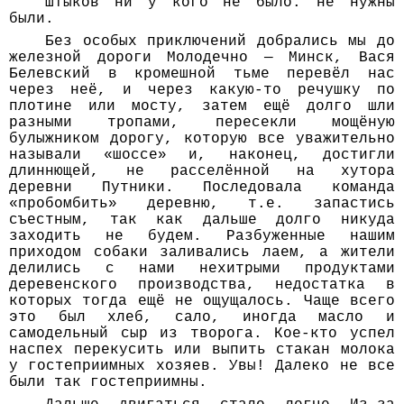
Штыков ни у кого не было: не нужны
были.
Без особых приключений добрались мы до
железной дороги Молодечно — Минск, Вася
Белевский в кромешной тьме перевёл нас
через неё, и через какую-то речушку по
плотине или мосту, затем ещё долго шли
разными тропами, пересекли мощёную
булыжником дорогу, которую все уважительно
называли «шоссе» и, наконец, достигли
длиннющей, не расселённой на хутора
деревни Путники. Последовала команда
«пробомбить» деревню, т.е. запастись
съестным, так как дальше долго никуда
заходить не будем. Разбуженные нашим
приходом собаки заливались лаем, а жители
делились с нами нехитрыми продуктами
деревенского производства, недостатка в
которых тогда ещё не ощущалось. Чаще всего
это был хлеб, сало, иногда масло и
самодельный сыр из творога. Кое-кто успел
наспех перекусить или выпить стакан молока
у гостеприимных хозяев. Увы! Далеко не все
были так гостеприимны.