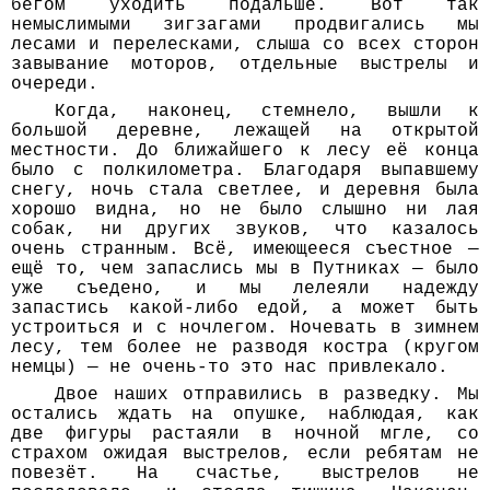
бегом уходить подальше. Вот так
немыслимыми зигзагами продвигались мы
лесами и перелесками, слыша со всех сторон
завывание моторов, отдельные выстрелы и
очереди.
Когда, наконец, стемнело, вышли к
большой деревне, лежащей на открытой
местности. До ближайшего к лесу её конца
было с полкилометра. Благодаря выпавшему
снегу, ночь стала светлее, и деревня была
хорошо видна, но не было слышно ни лая
собак, ни других звуков, что казалось
очень странным. Всё, имеющееся съестное —
ещё то, чем запаслись мы в Путниках — было
уже съедено, и мы лелеяли надежду
запастись какой-либо едой, а может быть
устроиться и с ночлегом. Ночевать в зимнем
лесу, тем более не разводя костра (кругом
немцы) — не очень-то это нас привлекало.
Двое наших отправились в разведку. Мы
остались ждать на опушке, наблюдая, как
две фигуры растаяли в ночной мгле, со
страхом ожидая выстрелов, если ребятам не
повезёт. На счастье, выстрелов не