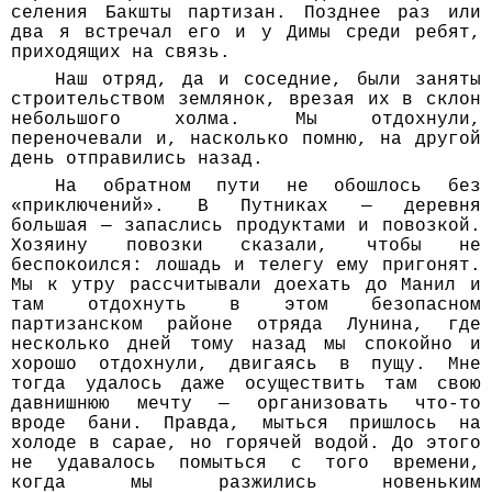
селения Бакшты партизан. Позднее раз или
два я встречал его и у Димы среди ребят,
приходящих на связь.
Наш отряд, да и соседние, были заняты
строительством землянок, врезая их в склон
небольшого холма. Мы отдохнули,
переночевали и, насколько помню, на другой
день отправились назад.
На обратном пути не обошлось без
«приключений». В Путниках — деревня
большая — запаслись продуктами и повозкой.
Хозяину повозки сказали, чтобы не
беспокоился: лошадь и телегу ему пригонят.
Мы к утру рассчитывали доехать до Манил и
там отдохнуть в этом безопасном
партизанском районе отряда Лунина, где
несколько дней тому назад мы спокойно и
хорошо отдохнули, двигаясь в пущу. Мне
тогда удалось даже осуществить там свою
давнишнюю мечту — организовать что-то
вроде бани. Правда, мыться пришлось на
холоде в сарае, но горячей водой. До этого
не удавалось помыться с того времени,
когда мы разжились новеньким