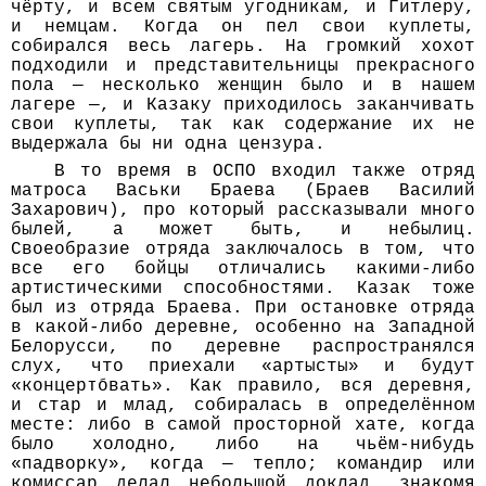
чёрту, и всем святым угодникам, и Гитлеру,
и немцам. Когда он пел свои куплеты,
собирался весь лагерь. На громкий хохот
подходили и представительницы прекрасного
пола — несколько женщин было и в нашем
лагере —, и Казаку приходилось заканчивать
свои куплеты, так как содержание их не
выдержала бы ни одна цензура.
В то время в ОСПО входил также отряд
матроса Васьки Браева (Браев Василий
Захарович), про который рассказывали много
былей, а может быть, и небылиц.
Своеобразие отряда заключалось в том, что
все его бойцы отличались какими-либо
артистическими способностями. Казак тоже
был из отряда Браева. При остановке отряда
в какой-либо деревне, особенно на Западной
Белорусси, по деревне распространялся
слух, что приехали «артысты» и будут
«концертَовать». Как правило, вся деревня,
и стар и млад, собиралась в определённом
месте: либо в самой просторной хате, когда
было холодно, либо на чьём-нибудь
«падворку», когда — тепло; командир или
комиссар делал небольшой доклад, знакомя