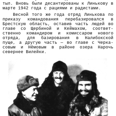
тыл. Вновь были десанти­рованы к Линькову в
марте 1942 года с рациями и радистами.
Весной того же года отряд Линькова по
приказу коман­дования перебази­ровался в
Брестскую область, оставив часть людей во
главе со Щербиной и Кеймахом, соответ­
ственно командиром и комис­саром нового
отряда, для бази­рования в Налибок­ской
пуще, а другую часть — во главе с Черка­
совым и Нёмовым в районе озера Нарочь
севернее Вилейки.