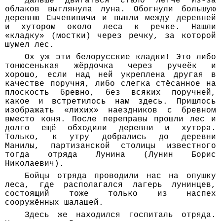
Дальше двигаться стало легче Из-за
облаков выглянула луна. Обогнули большую
деревню Сычевивичи и вышли между деревней
и хутором около леса к речке. Нашли
«кладку» (мостки) через речку, за которой
шумел лес.
Ох уж эти белорусские кладки! Это либо
тонюсенькая жёрдочка через ручеёк и
хорошо, если над ней укреплена другая в
качестве поручня, либо слегка стёсанное на
плоскость бревно, без всяких поручней,
какое и встретилось нам здесь. Пришлось
изображать «лихих» наездников с бревном
вместо коня. После переправы прошли лес и
долго ещё обходили деревни и хутора.
Только, к утру добрались до деревни
Манилы, партизанской столицы известного
тогда отряда Лунина (Лунин Борис
Николаевич).
Бойцы отряда проводили нас на опушку
леса, где располагался лагерь лунинцев,
состоящий тоже только из наспех
сооружённых шалашей.
Здесь же находился госпиталь отряда.