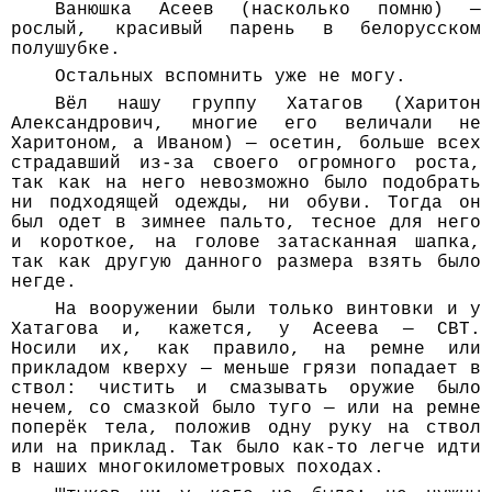
Ванюшка Асеев (насколько помню) —
рослый, красивый парень в белорусском
полушубке.
Остальных вспомнить уже не могу.
Вёл нашу группу Хатагов (Харитон
Александрович, многие его величали не
Харитоном, а Иваном) — осетин, больше всех
страдавший из-за своего огромного роста,
так как на него невозможно было подобрать
ни подходящей одежды, ни обуви. Тогда он
был одет в зимнее пальто, тесное для него
и короткое, на голове затасканная шапка,
так как другую данного размера взять было
негде.
На вооружении были только винтовки и у
Хатагова и, кажется, у Асеева — СВТ.
Носили их, как правило, на ремне или
прикладом кверху — меньше грязи попадает в
ствол: чистить и смазывать оружие было
нечем, со смазкой было туго — или на ремне
поперёк тела, положив одну руку на ствол
или на приклад. Так было как-то легче идти
в наших многокилометровых походах.