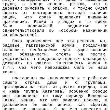
групп, в конце концов, решили, что в
деревнях зимовать и опасно, и трудно будет
скрыть от постороннего взгляда наличие
раций, что сразу привлечет внимание
противника. Рации в отрядах в то время
были величайшей редкостью и
свидетельствовали об «особом» назначении
их обладателей.
Пока принимались все эти решения, мы,
рядовые партизанской армии, продолжали
выполнить необходимые для существования
всех обязанности: стоять на постах,
участвовать в продовольственных операциях,
дежурить по лагерю заготовлять дрова и
т.п., без чего невозможна была бы наша
жизнь.
Постепенно мы знакомились и с ребятами
самого отряда Димы и с группами,
пришедшими на связь из других отрядов, как
и наша группа Хатагова. Особенно хорошо
мне запомнился по тому периоду Володька
Казак. Узнав, что моя фамилия Волков, в
дальнейшем он меня иначе, как «братец
волк», не называл. Я же его окрестил в