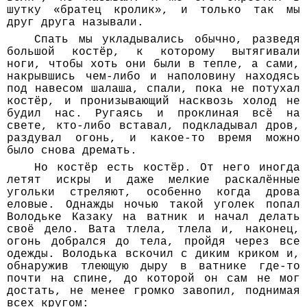
шутку «братец кролик», и только так мы
друг друга называли.
Спать мы укладывались обычно, разведя
большой костёр, к которому вытягивали
ноги, чтобы хоть они были в тепле, а сами,
накрывшись чем-либо и наполовину находясь
под навесом шалаша, спали, пока не потухал
костёр, и пронизывающий насквозь холод не
будил нас. Ругаясь и проклиная всё на
свете, кто-либо вставал, подкладывал дров,
раздувал огонь, и какое-то время можно
было снова дремать.
Но костёр есть костёр. От него иногда
летят искры и даже мелкие раскалённые
угольки стреляют, особенно когда дрова
еловые. Однажды ночью такой уголек попал
Володьке Казаку на ватник и начал делать
своё дело. Вата тлела, тлела и, наконец,
огонь добрался до тела, пройдя через все
одежды. Володька вскочил с диким криком и,
обнаружив тлеющую дыру в ватнике где-то
почти на спине, до которой он сам не мог
достать, не менее громко завопил, поднимая
всех кругом: