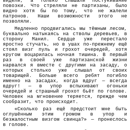
видели, а только слышали постукивание
повозки. Что стреляли не партизаны, было
видно хотя бы по тому, что не жалели
патронов. Наши возможности этого не
позволяли.
Медленно продвигались мы тёмным лесом,
буквально натыкаясь на стволы деревьев, в
сторону Манил. Сердце уже перестало
яростно стучать, но в ушах по-прежнему ещё
стоял визг пуль и грохот очередей, хотя
кругом воцарилась ночная тишина. В первый
раз в своей уже партизанской жизни
нарвался я вместе с другими на засаду, о
которых столько уже слышал от своих
товарищей. Больше всего ребят погибло
именно на засадах, когда вдруг — всегда
вдруг! — в упор вспыхивают огоньки
очередей и страшный грохот бьёт по голове.
Человек на мгновение теряется, прежде чем
сообразит, что происходит.
«Сколько раз ещё предстоит мне быть
оглушённым этим громом в упор и
безжалостным визгом свинца?» — пронеслось
в голове.