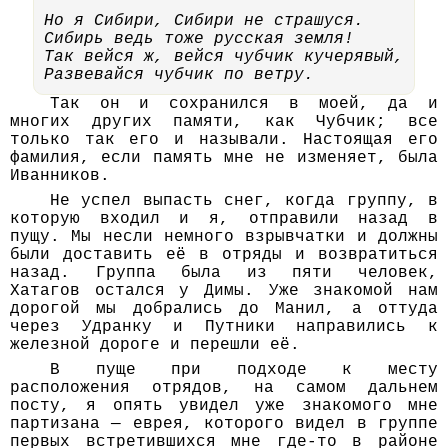
Но я Сибири, Сибири не страшуся.
Сибирь ведь тоже русская земля!
Так вейся ж, вейся чубчик кучерявый,
Так он и сохранился в моей, да и
многих других памяти, как Чубчик; все
только так его и называли. Настоящая его
фамилия, если память мне не изменяет, была
Иванников.
Не успел выпасть снег, когда группу, в
которую входил и я, отправили назад в
пущу. Мы несли немного взрывчатки и должны
были доставить её в отряды и возвратиться
назад. Группа была из пяти человек,
Хатагов остался у Димы. Уже знакомой нам
дорогой мы добрались до Манил, а оттуда
через Удранку и Путники направились к
железной дороге и перешли её.
В пуще при подходе к месту
расположения отрядов, на самом дальнем
посту, я опять увидел уже знакомого мне
партизана — еврея, которого видел в группе
первых встретившихся мне где-то в районе