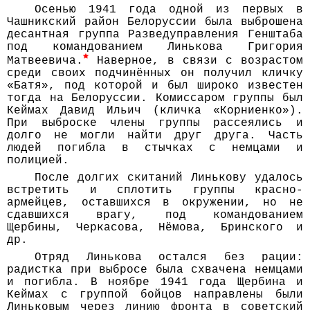
Осенью 1941 года одной из первых в
Чашник­ский район Бело­руссии была вы­брошена
десант­ная группа Развед­управления Ген­штаба
под коман­дованием Линькова Григория
Матвеевича.
Наверное, в связи с возрастом
среди своих под­чинён­ных он получил кличку
«Батя», под которой и был широко известен
тогда на Бело­руссии. Комис­саром группы был
Кеймах Давид Ильич (кличка «Корни­енко»).
При вы­броске члены группы рас­сеялись и
долго не могли найти друг друга. Часть
людей погибла в стычках с немцами и
полицией.
После долгих скитаний Линькову удалось
встретить и сплотить группы красно­
армейцев, остав­шихся в окру­жении, но не
сдав­шихся врагу, под коман­дованием
Щербины, Черкасова, Нёмова, Бринского и
др.
Отряд Линькова остался без рации:
радистка при выбросе была схвачена немцами
и погибла. В ноябре 1941 года Щербина и
Кеймах с группой бойцов направлены были
Линьковым через линию фронта в совет­ский