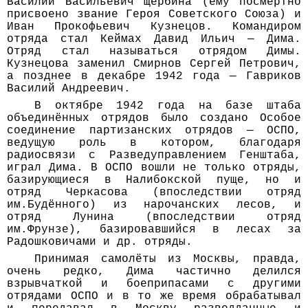
Василий Васильевич Щербина (ему посмертно
присвоено звание Героя Советского Союза) и
Иван Прокофьевич Кузнецов. Командиром
отряда стал Кеймах Давид Ильич — Дима.
Отряд стал называться отрядом Димы.
Кузнецова заменил Смирнов Сергей Петрович,
а позднее в декабре 1942 года — Гавриков
Василий Андреевич.
В октябре 1942 года на базе штаба
объединён­ных отрядов было создано Особое
соединение партизанских отрядов — ОСПО,
ведущую роль в котором, благодаря
радиосвязи с Разведуправлением Генштаба,
играл Дима. В ОСПО вошли не только отряды,
базирующиеся в Налибокской пуще, но и
отряд Черкасова (впоследствии отряд
им.Будённого) из нарочанских лесов, и
отряд Лунина (впоследствии отряд
им.Фрунзе), базировавшийся в лесах за
Радошковичами и др. отряды.
Принимая самолёты из Москвы, правда,
очень редко, Дима частично делился
взрывчаткой и боеприпасами с другими
отрядами ОСПО и в то же время обрабатывал