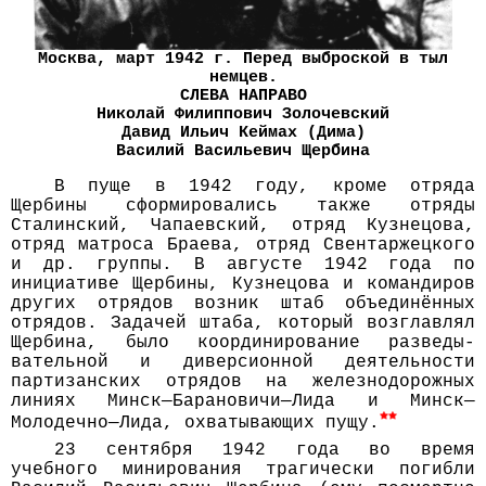
Москва, март 1942 г. Перед выброской в тыл
немцев.
СЛЕВА НАПРАВО
Николай Филиппович Золочевский
Давид Ильич Кеймах (Дима)
Василий Васильевич Щербина
В пуще в 1942 году, кроме отряда
Щербины сформи­ровались также отряды
Сталин­ский, Чапаев­ский, отряд Кузнецова,
отряд матроса Браева, отряд Свентар­жецкого
и др. группы. В августе 1942 года по
иници­ативе Щербины, Кузнецова и коман­диров
других отрядов возник штаб объеди­нённых
отрядов. Задачей штаба, который возглав­лял
Щербина, было коорди­нирование разведы­
вательной и дивер­сионной деятель­ности
партизан­ских отрядов на железно­дорожных
линиях Минск—Барановичи—Лида и Минск—
Молодечно—Лида, охва­ты­вающих пущу.
23 сентября 1942 года во время
учебного мини­рования трагически погибли