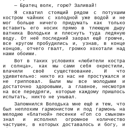
— Братец волк, горю? Заливай!
Я схватил стоящий рядом с потухшим
костром чайник с холодной уже водой и не
мог больше ничего придумать как только
вставить его носик прямо в тлеющую дыру
ватника Володьки и плеснуть туда ледяную
воду. От неё последний заорал ещё громче,
все кругом пробудились и, узнав, в конце
концов, отчего гвалт, громко хохотали над
нами обоими.
Вот в таких условиях «любители костра
и солнца», как мы сами себя окрестили,
влачили своё существование. И что
удивительно: никто из нас не простужался и
не грипповал. Были мы все молодыми и
достаточно здоровыми, а главное, несмотря
на все передряги, которые каждому пришлось
испытать, никто не унывал.
Запомнился Володька мне ещё и тем, что
был неплохим гармонистом и под гармонь на
мелодию «блатной» песенки «Гоп со смыком»
знал и исполнял огромное количество
частушек, в которых доставалось и богу, и