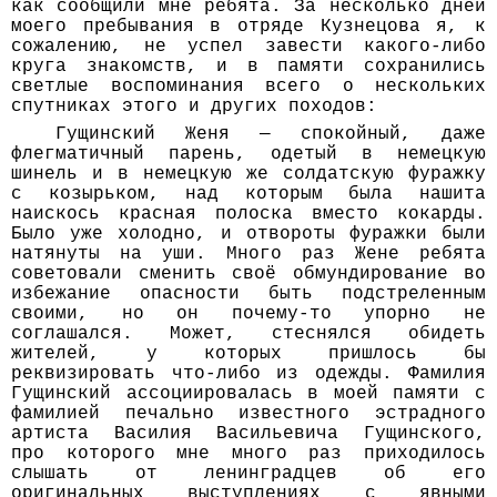
как сообщили мне ребята. За несколько дней
моего пребывания в отряде Кузнецова я, к
сожалению, не успел завести какого-либо
круга знакомств, и в памяти сохранились
светлые воспоминания всего о нескольких
спутниках этого и других походов:
Гущинский Женя — спокойный, даже
флегматичный парень, одетый в немецкую
шинель и в немецкую же солдатскую фуражку
с козырьком, над которым была нашита
наискось красная полоска вместо кокарды.
Было уже холодно, и отвороты фуражки были
натянуты на уши. Много раз Жене ребята
советовали сменить своё обмундирование во
избежание опасности быть подстреленным
своими, но он почему-то упорно не
соглашался. Может, стеснялся обидеть
жителей, у которых пришлось бы
реквизировать что-либо из одежды. Фамилия
Гущинский ассоциировалась в моей памяти с
фамилией печально известного эстрадного
артиста Василия Васильевича Гущинского,
про которого мне много раз приходилось
слышать от ленинградцев об его
оригинальных выступлениях с явными