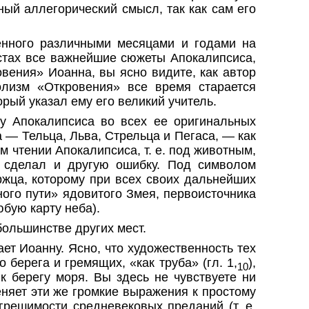
ный аллегорический смысл, так как сам его
енного различными месяцами и годами на
естах все важнейшие сюжеты Апокалипсиса,
вения» Иоанна, вы ясно видите, как автор
олизм «Откровения» все время старается
рый указал ему его великий учитель.
ву Апокалипсиса во всех ее оригинальных
 — Тельца, Льва, Стрельца и Пегаса, — как
ом
чтении Апокалипсиса, т. е. под животным,
н сделал и другую ошибку. Под символом
ржца, которому при всех своих дальнейших
го пути» ядовитого Змея, первоисточника
бую карту неба).
большинстве других мест.
ет Иоанну. Ясно, что художественность тех
берега и гремящих, «как труба» (гл. 1,
),
10
 к берегу моря. Вы здесь не чувствуете ни
няет эти же громкие выражения к простому
грешимости средневековых преданий (т. е.