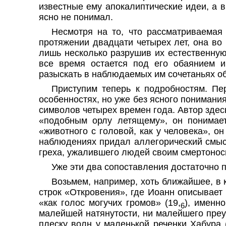
известные ему апокалиптические идеи, а в
ясно не понимал.
Несмотря на то, что рассматриваемая
протяжении двадцати четырех лет, она во
лишь несколько разрушив их естественную
все время остается под его обаянием и
разыскать в наблюдаемых им сочетаньях обл
Приступим теперь к подробностям. Пе
особенностях, но уже без ясного понимани
символов четырех времен года. Автор здесь
«подобным орлу летящему», он понимает
«животного с головой, как у человека», 
наблюдениях придал аллегорический смыс
греха, ужалившего людей своим смертоносн
Уже эти два сопоставления достаточно п
Возьмем, например, хоть ближайшее, в к
строк «Откровения», где Иоанн описывает 
«как голос могучих громов» (19,
), именн
6
малейшей натянутости, ни малейшего преу
плеску волн у маленькой реченки Хабура (