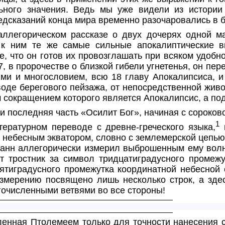
ного значения. Ведь мы уже видели из истории
едсказаний конца мира временно разочаровались в 
 аллегорическом рассказе
о двух дочерях одной ма
к ним те же самые сильные апокалиптические в
е, что он готов их провозглашать при всяком удобно
27, в пророчестве о близкой гибели угнетенья, он п
ями и многословием, всю 18 главу Апокалипсиса, и 
воде берегового пейзажа, от непосредственной жив
 сокращением которого является Апокалипсис, а по
 и последняя часть «Осилит Бог», начиная с сороков
1
тературном переводе с древне-греческого языка,
к
 небесным экватором, словно с землемерской цепью, 
 Иоанн аллегорически измерил выброшенным ему вол
тот тростник за символ тридцатиградусного промеж
ятиградусного промежутка координатной небесной с
измерению посвящено лишь несколько строк, а здес
гочисленными ветвями во все стороны!
ленная Птолемеем только для точности нанесения с