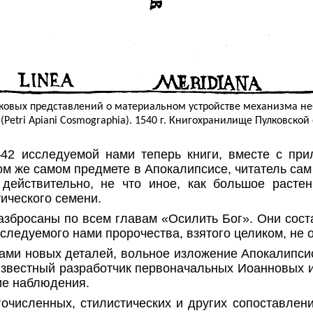
ековых представлений о материальном устройстве механизма неб
(Petri Apiani Cosmographia). 1540 г. Книгохранилище Пулковской
2 исследуемой нами теперь книги, вместе с при
том же самом предмете в Апокалипсисе, читатель са
 действительно, не что иное, как большое раст
ического семени.
азбросаны по всем главам «Осилить Бог». Они сост
сследуемого нами пророчества,
взятого целиком
, не
ами новых деталей, вольное
изложение
Апокалипсис
к неизвестный разработчик первоначальных Иоанновы
ие наблюдения.
очисленных, стилистических и других сопоставлени