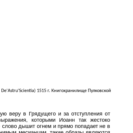
De'Astru'Scientia) 1515 г. Книгохранилище Пулковской
хую веру в Грядущего и за отступления от
выражения, которыми Иоанн так жестоко
е слово дышит огнем и прямо попадает не в
онимым месианцам, такие образы являются