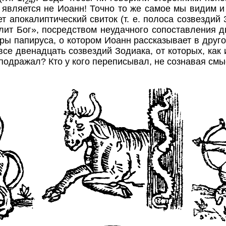
24
ь является не Иоанн! Точно то же самое мы видим и
т апокалиптический свиток (т. е.
полоса созвездий 
илит Бог», посредством неудачного сопоставления 
ры папируса
, о котором Иоанн рассказывает в друго
 все двенадцать созвездий Зодиака, от которых, как
у подражал? Кто у кого переписывал, не сознавая см