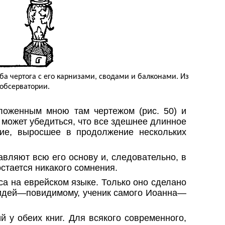
а чертога с его карнизами, сводами и балконами. Из
 обсерватории.
ложенным мною там чертежом (рис. 50) и
м может убедиться, что все здешнее длинное
ение, выросшее в продолжение нескольких
авляют всю его основу и, следовательно, в
 остается никакого сомнения.
а на еврейском языке. Только оно сделано
х идей—повидимому, ученик самого Иоанна—
й у обеих книг. Для всякого современного,