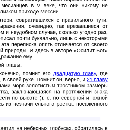
 месианцев в V веке, что они никому не
близком приходе Мессии.
тери, совратившихся с правильного пути
,
ыражения, очевидно, так врезавшиеся от
м и неудобном случае, сколько угодно раз,
ереписал почти буквально, лишь с некоторыми
эта переписка опять отличается от своего
ой природы. И здесь в авторе «Осилит Бог»
дражание ему.
ой главы.
онечно, помнит его
двадцатую главу
, где
в своей руке. Помнит он, верно, и
21 главу
нами моря золотистым тростником размеры
утка, заключающаяся на протяжении знака
ети по высоте (т. е.
по северной и южной
ь из незначительного ростка, посаженного
ветил на небесных глобусах, обратилась в