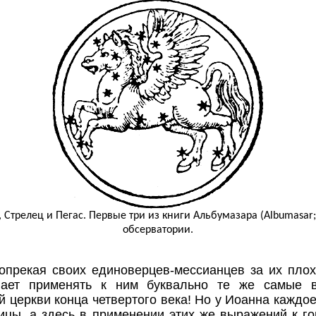
 Стрелец и Пегас. Первые три из книги Альбумазара (Albumasar; 
обсерватории.
попрекая своих единоверцев-мессианцев за их пло
инает применять к ним буквально те же самые 
 церкви конца четвертого века! Но у Иоанна каждо
ницы, а здесь в применении этих же выражений к г