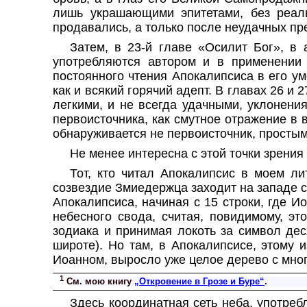
лишь украшающими эпитетами, без реаль
продавались, а только после неудачных пр
Затем, в 23-й главе «Осилит Бог», в
употребляются автором и в применении 
постоянного чтения Апокалипсиса в его ум
как и всякий горячий адепт. В главах 26 и 
легкими, и не всегда удачными, уклонени
первоисточника, как смутное отражение в 
обнаруживается не первоисточник, простым
Не менее интересна с этой точки зрения
Тот, кто читал Апокалипсис в моем ли
созвездие Змиедержца заходит на западе с
Апокалипсиса, начиная с 15 строки, где
небесного свода, считая, повидимому, э
зодиака и принимая локоть за символ дес
широте
). Но там, в Апокалипсисе, этому 
Иоанном, выросло уже целое дерево с мно
1
См. мою книгу
„Откровение в Грозе и Буре“
.
Здесь координатная сеть неба, употреб