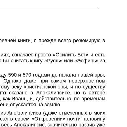
ревней книги, я прежде всего резюмирую в
ях, означает просто «Осилить Бог» и есть
ло бы считать книгу «Руфь» или «Эсфирь» за
ду 590 и 570 годами до начала нашей эры,
о. Однако даже при самом поверхностном
тому веку христианской эры, и по существу
то сказано в Апокалипсисе, но в авторе
, как Иоанн, и, действительно, по временам
мени опускается на землю.
 из Апокалипсиса (даже отмеченных в моих
исал в своем «Откровении» почти половину
о
весь
Апокалипсис, значительно развив уже