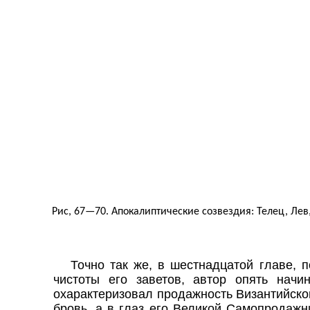
Рис, 67—70. Апокалиптические созвездия: Телец, Лев,
Точно так же, в шестнадцатой главе, 
чистоты его заветов, автор опять нач
охарактеризовал продажность Византийской
бровь, а в глаз его Великой Самопродаж