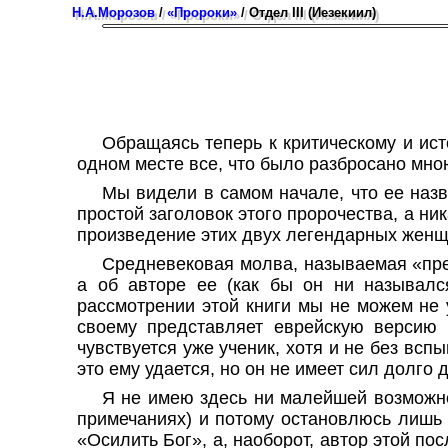
Н.А.Морозов
/
«Пророки»
/ Отдел III (Иезекиил)
Обращаясь теперь к критическому и ист
одном месте все, что было разбросано мно
Мы видели в самом начале, что ее наз
простой заголовок этого пророчества, а ни
произведение этих двух легендарных женщ
Средневековая
молва
, называемая «пр
а об авторе ее (как бы он ни называлс
рассмотрении этой книги мы не можем не у
своему представляет еврейскую версию
чувствуется уже ученик, хотя и не без всп
это ему удается, но он не имеет сил долго
Я не имею здесь ни малейшей возможно
примечаниях) и потому остановлюсь лишь 
«Осилить Бог», а, наоборот, автор этой по