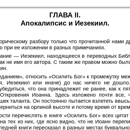
ГЛАВА II.
Апокалипсис и Иезекиил.
орическому разбору только что прочитанной нами д
ю при ее изложении в разных примечаниях.
вание — Иезекиил, находящееся в переводных Библи
как не имя его автора. С таким же правом можно бы
ин.
еданием», относить «Осилить Бог» к промежутку меж
я, Иезекиил или иначе) до нас ничего не дошл
бедиться, что она принадлежит не ранее, как к пя
Откровения
Иоанна. Здесь изложено почти все, ч
ышек таланта. Он постоянно пытается взлететь ввысь
 дерниться на орлиной высоте и потому время от вре
сти перечислять в книге «Осилить Бог» всех цитат
на тех из них, где ясно видно, что не Иоанн переп
следней книги пересказал в разных местах буквальн