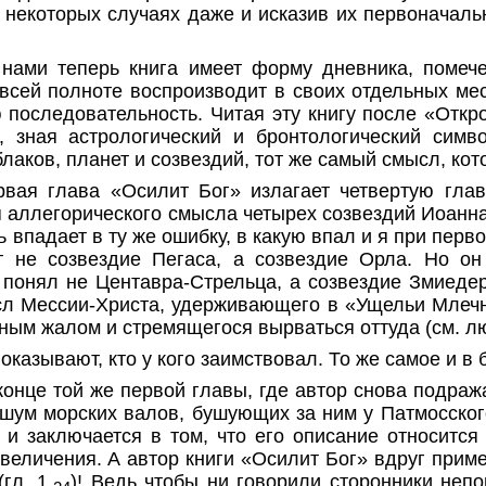
 некоторых случаях даже и исказив их первоначаль
 нами теперь книга имеет форму дневника, помеч
 всей полноте воспроизводит в своих отдельных м
 последовательность. Читая эту книгу после «Откро
, зная астрологический и бронтологический симв
аков, планет и созвездий, тот же самый смысл, кото
рвая глава «Осилит Бог» излагает четвертую гла
я аллегорического смысла четырех созвездий Иоанна
 впадает в ту же ошибку, в какую впал и я при
перв
 не созвездие Пегаса, а созвездие Орла. Но о
он понял не Центавра-Стрельца, а созвездие Змиеде
л Мессии-Христа, удерживающего в «Ущельи Млечно
ым жалом и стремящегося вырваться оттуда (см. лю
оказывают, кто у кого заимствовал. То же самое и в 
онце той же первой главы, где автор снова подража
шум морских валов, бушующих за ним у Патмосского 
о и заключается в том, что его описание относится
величения. А автор книги «Осилит Бог» вдруг приме
гл. 1,
)! Ведь чтобы ни говорили сторонники непо