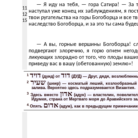
— Я иду на тебя, — гора Сатира! — За т
11
наступал уже конец их заблуждениям, я пост
12
твои ругательства на горы Богоборца и все т
15
наследство Богоборца, и за это ты сама буде
— А вы, горные вершины Богоборца! слу
подвергают злоречию, я горю огнем негод
ликующих злорадно от того, что плоды ваших
приведу вас в вашу (обетованную) землю»!
דוד
דויד
1
(дуид) от
(ДУД) — Друг, дядя, возлюбленн
שעיר
2
(шеир) — косматый леший, козлообразный д
залива. Вероятно здесь подразумевается Византия.
אדון
3
Здесь вместо
(адун) — властелин, повелите
Идумея, страна от Мертваго моря до Аравийского з
אדום
4
Опять
(адум), как в предыдущем примечании