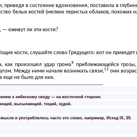
и, приведя в состояние вдохновения, поставила в глубин
ество
белых
костей (
мелких перистых облаков, похожих н
 — оживут ли эти кости?
щие кости, слушайте слово Грядущего: вот он приведет к
9
а, как произошел удар грома
приближающейся грозы
11
ругом. Между ними начали возникать связи,
они возрас
а еще не было для них.
шению к небесному своду — на восточной стороне.
ающий, высыхающий, тощий, худой.
смысле и употреблялось часто это слово, например, Исход IX, 29.