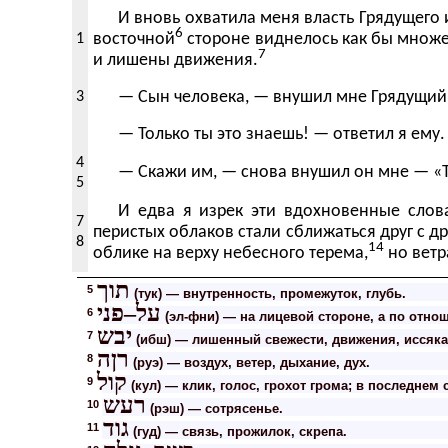
И вновь охватила меня власть Грядущего 
6
1
восточной
стороне виднелось как бы множ
7
и лишены движения.
3
— Сын человека, — внушил мне Грядущий,
— Только ты это знаешь! — ответил я ему.
4
— Скажи им, — снова внушил он мне — «То
5
И едва я изрек эти вдохновенные слов
7
перистых облаков
стали сближаться друг с д
8
14
облике на верху небесного терема,
но ветр
תוך
5
(тук) — внутренность, промежуток, глубь.
על–פני
6
(эл-фни) — на лицевой стороне, а по отно
יבש
7
(ибш) — лишенный свежести, движения, иссяк
רןה
8
(руэ) — воздух, ветер, дыхание, дух.
קול
9
(кул) — клик, голос, грохот грома; в последнем 
רעש
10
(рэш) — сотрясенье.
גוד
11
(гуд) — связь, прожилок, скрепа.