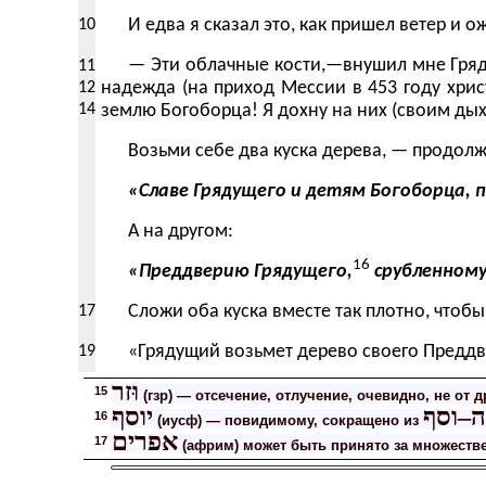
10
И едва я сказал это, как пришел ветер и 
— Эти
облачные
кости,—внушил мне Гряду
11
12
надежда (
на приход Мессии в 453 году хри
14
землю Богоборца! Я дохну на них (
своим ды
Возьми себе два куска дерева, — продол
«Славе Грядущего и детям Богоборца, 
А на другом:
16
«Преддверию Грядущего,
срубленному 
17
Сложи оба куска вместе так плотно, чтобы
19
«Грядущий возьмет дерево своего Преддвер
וּזר
15
(гзр) — отсечение, отлучение, очевидно, не от
ה–וסף
יוסף
16
(иусф) — повидимому, сокращено из
אפרים
17
(африм) может быть принято за множеств