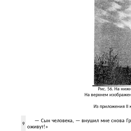
Рис. 56. На ниж
На верхнем изображени
Из приложения II 
— Сын человека, — внушил мне снова Гря
9
оживут!»