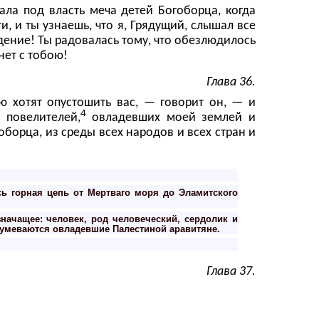
ала под власть меча детей Богоборца, когда
, и ты узнаешь, что я, Грядущий, слышал все
едение! Ты радовалась тому, что обезлюдилось
ет с тобою!
Глава 36.
ю хотят опустошить вас, — говорит он, — и
4
 повелителей,
овладевших моей землей и
борца, из среды всех народов и всех стран и
сь горная цепь от Мертваго моря до Эламитского
начащее: человек, род человеческий, сердолик и
азумеваются овладевшие Палестиной аравитяне.
Глава 37.