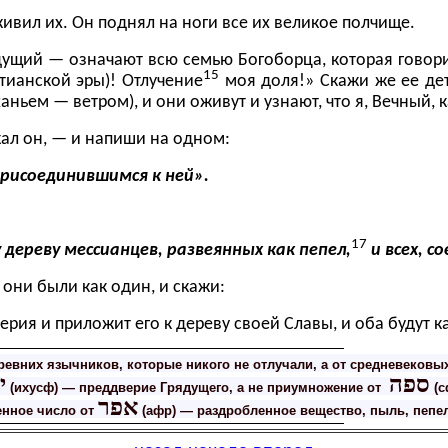
оживил их. Он поднял на ноги все их великое полчище.
щий — означают всю семью Богоборца, которая говорит
15
стианской эры
)! Отлучение
моя доля!» Скажи же ее дет
ханьем — ветром
), и они оживут и узнают, что я, Вечный, к
жал он, — и напиши на одном:
присоединившимся к ней».
17
дереву мессианцев, развеянных как пепел,
и всех, с
 они были как один, и скажи:
ия и приложит его к дереву своей Славы, и оба будут ка
 древних язычников, которые никого не отлучали, а от средневековы
ספה
י
(ихусф) — преддверие Грядущего, а не приумножение от
(с
אפר
енное число от
(афр) — раздробленное вещество, пыль, пепел