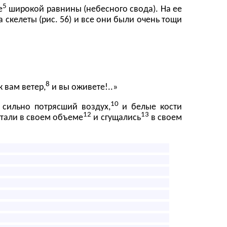
5
е
широкой равнины (
небесного свода
). На ее
а скелеты
(рис. 56) и все они были очень тощи
8
 вам ветер,
и вы оживете!..»
10
, сильно потрясший
воздух
,
и белые кости
12
13
тали в своем объеме
и сгущались
в своем