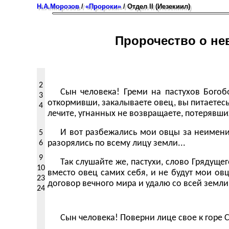
Н.А.Морозов
/
«Пророки»
/ Отдел II (Иезекиил)
Пророчество о не
2
Сын человека! Греми на пастухов Богоб
3
откормивши, закалываете овец, вы питаетесь
4
лечите, угнанных не возвращаете, потерявши
И вот разбежались мои овцы за неимени
5
6
разорялись по всему лицу земли...
9
Так слушайте же, пастухи, слово Грядущег
10
вместо овец самих себя, и не будут мои о
23
договор вечного мира и удалю со всей земли
24
Сын человека! Поверни лице свое к горе 