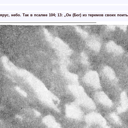
ярус, небо. Так в псалме 104; 13: „Он (Бог) из теремов своих пои