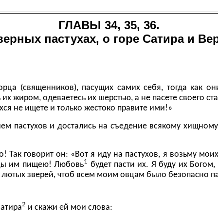
ГЛАВЫ 34, 35, 36.
верных пастухах, о горе Сатира и Ве
орца (
священников
), пасущих самих себя, тогда как 
 их жиром, одеваетесь их шерстью, а не пасете своего с
хся не ищете и только жестоко правите ими!»
ем пастухов и достались на съедение всякому хищному
о! Так говорит он: «Вот я иду на пастухов, я возьму моих
1
вцы им пищею! Любовь
будет пасти их. Я буду их Богом,
 лютых зверей, чтоб всем моим овцам было безопасно паст
2
Сатира
и скажи ей мои слова: