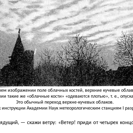
нем изображении поле облачных костей, верхние кучевые облава 
и такие же «облачные кости» «одеваются плотью», т. е., опуска
Это обычный переход верхне-кучевых облаков.
к инструкции Академии Наук метеорологическим станциям I разря
дущий, — скажи ветру: «Ветер! приди от четырех концов