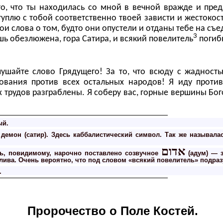
о, что ты находилась со мной в вечной вражде и пред
уплю с тобой соответственно твоей зависти и жестокости
вои слова о том, будто они опустели и отданы тебе на съ
3
шь обезлюжена, гора Сатира, и всякий повелитель
погибн
шайте слово Грядущего! За то, что всюду с жадность
ования против всех остальных народов! Я иду против
 трудов разграблены. Я соберу вас, горные вершины Бого
ый.
емон (сатир). Здесь каббалистический символ. Так же называла
אדום
ль, повидимому, нарочно поставлено созвучное
(адум) — з
алива. Очень вероятно, что под словом «всякий повелитель» подр
.
Пророчество о Поле Костей.