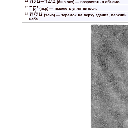
בשר–עלה
12
(бшр элэ) — возрастать в объеме.
יקר
13
(икр) — тяжелеть уплотняться.
עליה
14
(элиэ) — теремок на верху здания, верхний 
неба.