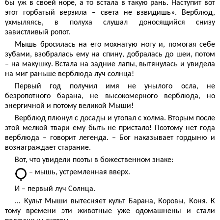
бы уж в своей норе, а то встала в такую рань. Наступит вот
этот горбатый верзила – света не взвидишь». Верблюд,
ухмыляясь, в полуха слушал доносящийся снизу
завистливый ропот.
Мышь бросилась на его мохнатую ногу и, помогая себе
зубами, взобралась ему на спину, добралась до шеи, потом
– на макушку. Встала на задние лапы, вытянулась и увидела
на миг раньше верблюда луч солнца!
Первый год получил имя не унылого осла, не
безропотного барана, не высокомерного верблюда, но
энергичной и потому великой Мыши!
Верблюд плюнул с досады и утопал с холма. Вторым после
этой мелкой твари ему быть не пристало! Поэтому нет года
верблюда – говорит легенда. – Бог наказывает гордыню и
вознаграждает старание.
Вот, что увидели поэты в божественном знаке:
– мышь, устремленная вверх.
И – первый луч Солнца.
... Культ Мыши вытесняет культ Барана, Коровы, Коня. К
тому времени эти животные уже одомашнены и стали