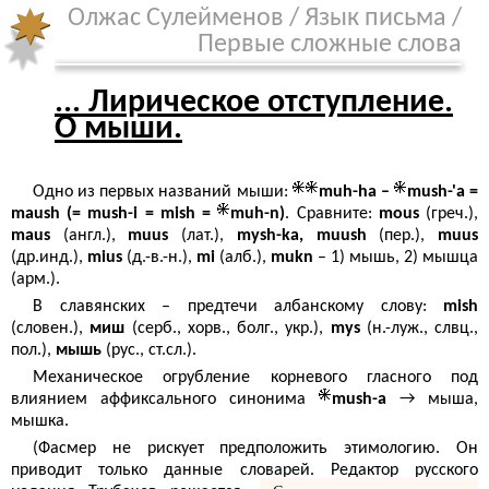
Олжас Сулейменов
/
Язык письма
/
Первые сложные слова
... Лирическое отступление.
О мыши.
Одно из первых названий мыши:
muh-ha –
mush-'a =
maush (= mush-i = mish =
muh-n)
. Сравните:
mous
(греч.),
maus
(англ.),
muus
(лат.),
mysh-ka, muush
(пер.),
muus
(др.инд.),
mius
(д.-в.-н.),
mi
(алб.),
mukn
– 1) мышь, 2) мышца
(арм.).
В славянских – предтечи албанскому слову:
mish
(словен.),
миш
(серб., хорв., болг., укр.),
mys
(н.-луж., слвц.,
пол.),
мышь
(рус., ст.cл.).
Механическое огрубление корневого гласного под
влиянием аффиксального синонима
mush-a
→ мыша,
мышка.
(Фасмер не рискует предположить этимологию. Он
приводит только данные словарей. Редактор русского