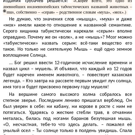
«Скорее всего, это одно из
издания Трубачев решается:
древнейших индоевропейских табуистических названий животных –
mus, собственно – «серая» – родственное словам «муха», «мох».)
Не думаю, что значения слов «мышца», «муха» и даже
«мох» имели какое-то отношение к названной семантике.
Серого хищника табуистически нарекали «серым» вполне
оправдано. Почему же он «волк», а не «мышь»? Мозг можно
«табуистически» назвать серым: всё-таки вещество его
такое. Но только не сиятельную Мышь – ещё одно земное
воплощение Солнца.
... Бог решил ввести 12-годичное исчисление времени и
назвал цикл – мушель. И объявил, что каждый из 12 годов
будет наречен именем животного, – повествует казахская
легенда. – Кто завтра на рассвете первым увидит луч солнца,
имя того и будет присвоено первому году мушеля!
На вершине самого высокого холма собралось все
степное зверье. Последним лениво пришагал верблюд. Он
был уверен в себе: ни кабану, ни корове в росте с ним не
потягаться. Ударяясь о жесткие стебли трав, в отчаянии
металась, билась под ногами баранов безутешная мышь.
«О, несчастная, тебе-то что здесь делать. – пожалел её
унылый осел – Ты солнце только в полдень увидишь. Спала