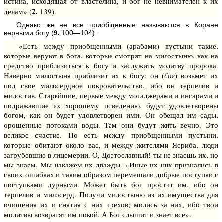
истина, исходящая от властелина, и бог не невнимателен к их
2.
делам» (
139).
Однако же не все приобщенные называются в Коране
верными богу (
9.
100—104).
«Есть между приобщенными (арабами) пустыни такие,
которые веруют в бога, которые смотрят на милостыню, как на
средство приблизиться к богу и заслужить молитву пророка.
Наверно милостыня приблизит их к богу; он (
бог
) возьмет их
под свое милосердное покровительство, ибо он терпелив и
милостив. Старейшие, первые между могаджерами и инсарами и
подражавшие их хорошему поведению, будут удовлетворены
богом, как он будет удовлетворен ими. Он обещал им сады,
орошенные потоками воды. Там они будут жить вечно. Это
великое счастие. Но есть между приобщенными пустыни,
которые обитают около вас, и между жителями Ясриба, люди
загрубевшие в лицемерии. О, Достославный! ты не знаешь их, но
мы знаем. Мы накажем их дважды. «Иные их них признались в
своих ошибках и таким образом перемешали добрые поступки с
поступками дурными. Может быть бог простит им, ибо он
терпелив и милосерд. Получи милостыню из их имущества для
очищения их и снятия с них грехов; молись за них, ибо твои
молитвы возвратят им покой. А Бог слышит и знает все».