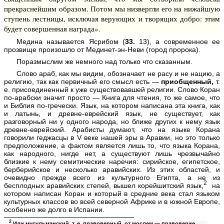
прекраснейшим образом. Потом мы низвергли его на нижайшую
ступень лестницы, исключая верующих и творящих добро: этим
будет совершенная награда».
Медина называется Ясрибом (
33.
13), а современное ее
прозвище произошло от Мединет-эн-Неви (город пророка).
Поразмыслим же немного над только что сказанным.
Слово араб, как мы видим, обозначает не расу и не нацию, а
религию, так как первичный его смысл есть —
приобщенный,
т.
е. присоединенный к уже существовавшей религии. Слово Коран
по-арабски значит просто — Книга для чтения, то же самое, что
и Библия по-гречески. Язык, на котором написана эта книга, как
и латынь, и древне-еврейский язык, не существует, как
разговорный ни у одного народа, но ближе других к нему язык
древне-еврейский. Арабисты думают, что на языке Корана
говорили геджасцы в V веке нашей эры в Аравии, но это только
предположение, а фактом является лишь то, что языка Корана,
как народного, нигде нет, а существуют лишь чрезвычайно
близкие к нему семитические наречия: сирийское, египетское,
берберийское и несколько аравийских. Из этих областей, и
очевидно прежде всего из культурного Египта, а не из
2
бесплодных аравийских степей, вышел корейшитский язык,
на
котором написан Коран и который в средние века стал языком
культурных классов во всей северной Африке и в южной Европе,
особенно же долго в Испании.
2
Или мусульманский, т. е. правоверный, от мослем — правоверие.