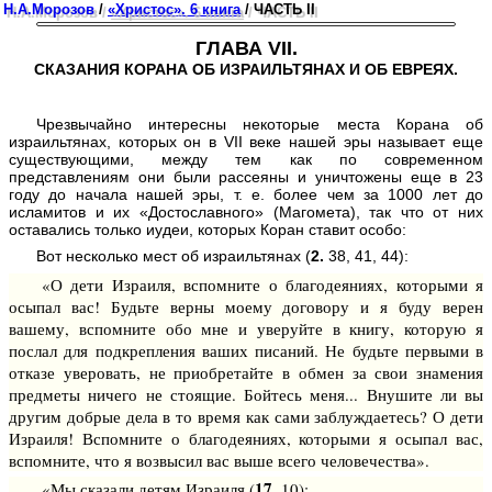
Н.А.Морозов
/
«Христос». 6 книга
/ ЧАСТЬ II
ГЛАВА VII.
СКАЗАНИЯ КОРАНА ОБ ИЗРАИЛЬТЯНАХ И ОБ ЕВРЕЯХ.
Чрезвычайно интересны некоторые места Корана об
израильтянах, которых он в VII веке нашей эры называет еще
существующими, между тем как по современном
представлениям они были рассеяны и уничтожены еще в 23
году до начала нашей эры, т. е. более чем за 1000 лет до
исламитов и их «Достославного» (Магомета), так что от них
оставались только иудеи, которых Коран ставит особо:
Вот несколько мест об израильтянах (
2.
38, 41, 44):
«О дети Израиля, вспомните о благодеяниях, которыми я
осыпал вас! Будьте верны моему договору и я буду верен
вашему, вспомните обо мне и уверуйте в книгу, которую я
послал для подкрепления ваших писаний. Не будьте первыми в
отказе уверовать, не приобретайте в обмен за свои знамения
предметы ничего не стоящие. Бойтесь меня... Внушите ли вы
другим добрые дела в то время как сами заблуждаетесь? О дети
Израиля! Вспомните о благодеяниях, которыми я осыпал вас,
вспомните, что я возвысил вас выше всего человечества».
17.
«Мы сказали детям Израиля (
10):