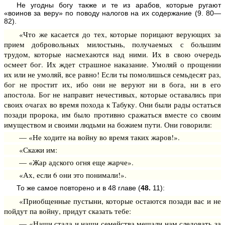
Не угодны богу также и те из арабов, которые ругают
«воинов за веру» по поводу налогов на их содержание (9. 80—
82).
«Что же касается до тех, которые порицают верующих за
прием добровольных милостынь, получаемых с большим
трудом, которые насмехаются над ними. Их в свою очередь
осмеет бог. Их ждет страшное наказание. Умоляй о прощении
их или не умоляй, все равно! Если ты помолишься семьдесят раз,
бог не простит их, ибо они не веруют ни в бога, ни в его
апостола. Бог не направит нечестивых, которые оставались при
своих очагах во время похода к Табуку. Они были рады остаться
позади пророка, им было противно сражаться вместе со своим
имуществом и своими людьми на божием пути. Они говорили:
— «Не ходите на войну во время таких жаров!».
«Скажи им:
— «Жар адского огня еще жарче».
«Ах, если 6 они это понимали!».
То же самое повторено и в 48 главе (
48.
11):
«Приобщенные пустыни, которые остаются позади вас и не
пойдут па войну, придут сказать тебе:
— «Наши стада и наши семейства мешали нам следовать за