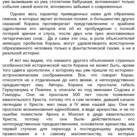
уже выжившим из ума столетним бабушкам, вспоминают только
события своей юности, мгновенно забывая о современных.
Однако весь характер приведенных нами для образчика
гимнов, в которых звучит истинная поэзия, и большинство других
сказаний Корана противоречат представлениям о крайнем
одряхлении его авторов или об их пробуждении с полной
потерей зрения и слуха, после двух или трех многовековых
летаргических снов... Да и сами эти сны, в роли объяснителей
зияющих пробелов Корана, могут удовлетворить всесторонне
образованного человека только в фантастической сказке, а не в
реальной истории.
И вот мы видим, что никакого другого объяснения странных
особенностей исторической части Корана не может быть, кроме
того сдвига хронологии, к которому мы уже пришли по историко-
астрономическим соображениям. Все, что говорит Коран,
относится не к отдаленным до него векам, а непосредственно
предшествует ему. Авторы Корана не проспали гибель
Геркуланума и Помпеи, а описали их под именами Содома и
Гоморры. Они не проспали 500 лет после появления
евангельского Христа, потому что и сам человек, давший начало
легендам о Христе, жил лишь в IV веке нашей эры. Они не
проспали возникновения единобожия, в виде арианства, и не по
ошибке поместили Арона и Моисея в дяди евангельского
Христа, потому что они были действительно его
непосредственные предшественники, основатели арианства, как
первой ступени для перехода к последующему иудаизму,
православию и к самому магометанству, на которые