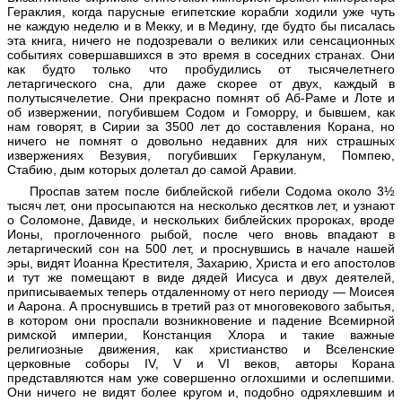
Гераклия, когда парусные египетские корабли ходили уже чуть
не каждую неделю и в Мекку, и в Медину, где будто бы писалась
эта книга, ничего не подозревали о великих или сенсационных
событиях совершавшихся в это время в соседних странах. Они
как будто только что пробудились от тысячелетнего
летаргического сна, дли даже скорее от двух, каждый в
полутысячелетие. Они прекрасно помнят об Аб-Раме и Лоте и
об извержении, погубившем Содом и Гоморру, и бывшем, как
нам говорят, в Сирии за 3500 лет до составления Корана, но
ничего не помнят о довольно недавних для них страшных
извержениях Везувия, погубивших Геркуланум, Помпею,
Стабию, дым которых долетал до самой Аравии.
Проспав затем после библейской гибели Содома около 3½
тысяч лет, они просыпаются на несколько десятков лет, и узнают
о Соломоне, Давиде, и нескольких библейских пророках, вроде
Ионы, проглоченного рыбой, после чего вновь впадают в
летаргический сон на 500 лет, и проснувшись в начале нашей
эры, видят Иоанна Крестителя, Захарию, Христа и его апостолов
и тут же помещают в виде дядей Иисуса и двух деятелей,
приписываемых теперь отдаленному от него периоду — Моисея
и Аарона. А проснувшись в третий раз от многовекового забытья,
в котором они проспали возникновение и падение Всемирной
римской империи, Констанция Хлора и такие важные
религиозные движения, как христианство и Вселенские
церковные соборы IV, V и VI веков, авторы Корана
представляются нам уже совершенно оглохшими и ослепшими.
Они ничего не видят более кругом и, подобно одряхлевшим и