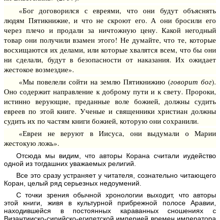
«Бог договорился с евреями, что они будут объяснять
людям Пятикнижие, и что не скроют его. А они бросили его
через плечо и продали за ничтожную цену. Какой негодный
товар они получили взамен этого! Не думайте, что те, которые
восхищаются их делами, или которые хвалятся всем, что бы они
ни сделали, будут в безопасности от наказания. Их ожидает
жестокое возмездие».
«Мы повелели сойти на землю Пятикнижию (
говорит бог
).
Оно содержит направление к доброму пути и к свету. Пророки,
истинно верующие, преданные воле божией, должны судить
евреев по этой книге. Ученые и священники христиан должны
судить их по частям книги божией, которую они сохранили.
«Евреи не веруют в Иисуса, они выдумали о Марии
жестокую ложь».
Отсюда мы видим, что авторы Корана считали иудейство
одной из тогдашних уважаемых религий.
Все это сразу устраняет у читателя, сознательно читающего
Коран, целый ряд серьезных недоумений.
С точки зрения обычной хронологии выходит, что авторы
этой книги, живя в культурной прибрежной полосе Аравии,
находившейся в постоянных караванных сношениях с
Византииско-сирийско-египетской империей времен императора