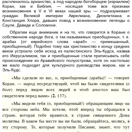
расчленилось арианство, а под народом-богоборцем (израилем)
Коран, как и Библия, — носящая тоже все признаки
возникновения в V и VI веках нашей эры — подразумевает
граждан Великой империи Аврелиана, Диоклетиана и
Констанция Хлора, давших повод к возникновению легенды о
Сауле, Давиде и Соломоне.
Обратим еще внимание и на то, что говорится в Коране о
собственном народе бога, о так называемых приобщенных, т. е.
арабах (от еврейского слова «араб» — примешанный,
приобщенный). Подобно тому как христианство к концу средних
веков устроило себе исход из палестинского Эль-Кудса, назвав
его Иерусалимом, так и приобщенные стали приписывать себе
происхождение из Аравийского полуострова, хотя он настолько
же мало подходит для культурного руководства миром, как и
Эль-Кудс.
«Мы сделали из вас, о, приобщенные (арабы)! — говорит
Коран, — народ посредствущий, чтоб вы были свидетелями (
о
боге
) перед лицом всех людей и чтоб апостол ваш был
2.
свидетелем перед вами» (
137).
«Мы видели тебя (о, приобщенный!) обращающим лицо на
все стороны неба. Мы хотели, чтоб вперед ты обращался к
стране, которая тебе нравится, к стране священного Дома
молитвы. В каком бы месте вы ни были, обращайтесь, молясь, в
эту сторону. Те, которые получили Писание, знают, что тут