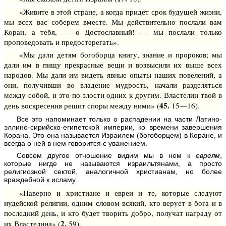
«Живите в этой стране, а когда придет срок будущей жизни,
мы всех вас соберем вместе. Мы действительно послали вам
Коран, а тебя, — о Достославный! — мы послали только
проповедовать и предостерегать».
«Мы дали детям богоборца книгу, знание и пророков; мы
дали им в пищу прекрасные вещи и возвысили их выше всех
народов. Мы дали им видеть явные опыты наших повелений, а
они, получивши во владение мудрость, начали разделяться
между собой, и это по злости одних к другим. Властелин твой в
45.
день воскресения решит споры между ними» (
15—16).
Все это напоминает только о распадении на части Латино-
эллино-сирийско-египетской империи, ко времени завершения
Корана. Это она называется Израилем (богоборцем) в Коране, и
всегда о ней в нем говорится с уважением.
Совсем другое отношение видим мы в нем к
евреям
,
которые нигде не называются израильтянами, а просто
религиозной сектой, аналогичной христианам, но более
враждебной к исламу.
«Наверно и христиане и евреи и те, которые следуют
иудейской религии, одним словом всякий, кто верует в бога и в
последний день, и кто будет творить добро, получат награду от
2.
их Властелина» (
59).