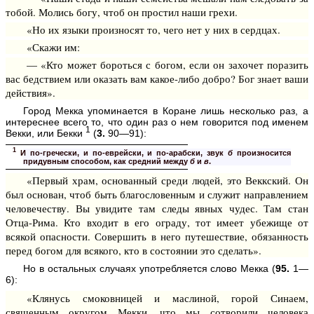
тобой. Молись богу, чтоб он простил наши грехи.
«Но их языки произносят то, чего нет у них в сердцах.
«Скажи им:
— «Кто может бороться с богом, если он захочет поразить
вас бедствием или оказать вам какое-либо добро? Бог знает ваши
действия».
Город Мекка упоминается в Коране лишь несколько раз, а
интереснее всего то, что один раз о нем говорится под именем
1
Векки, или Бекки
(
3.
90—91):
1
И по-гречески, и по-еврейски, и по-арабски, звук
б
произносится
придувным способом, как средний между
б
и
в
.
«Первый храм, основанный среди людей, это Веккский. Он
был основан, чтоб быть благословенным и служит направлением
человечеству. Вы увидите там следы явных чудес. Там стан
Отца-Рима. Кто входит в его ограду, тот имеет убежище от
всякой опасности. Совершить в него путешествие, обязанность
перед богом для всякого, кто в состоянии это сделать».
Но в остальных случаях употребляется слово Мекка (
95.
1—
6):
«Клянусь смоковницей и маслиной, горой Синаем,
священным округом Мекки, что мы сотворили человека