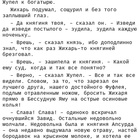
Жупел к богатырю.
Жихарь подумал, сощурил и без того
заплывший глаз.
– Да княгиня твоя, – сказал он. – Изведи
да изведи постылого – зудила, зудила каждую
ноченьку…
– Врешь, – сказал князь, ибо доподлинно
знал, что как раз Жихарь–то княгиней
брезговал.
– Врешь, – зашипела и княгиня. – Какой
ему суд, когда и так все понятно?
– Верно, – сказал Жупел. – Все и так все
видели. Словом, за то, что зарезал он
лучшего друга, нашего достойного Фуфлея,
подлым отравленным ножом, бросить Жихаря
прямо в Бессудную Яму на острые осиновые
колья!
– Слава! Слава! – одиноко вскричал
очнувшийся Завид. Остальные недовольно
молчали. Недовольна была и княгиня Апсурда
– она недавно выдумала новую отраву, настой
бородавок на крысином молоке, и хотела ее