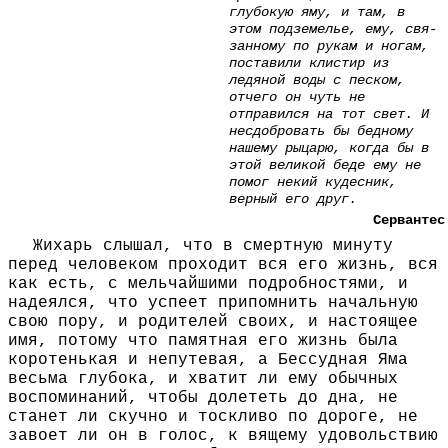
глубокую яму, и там, в
этом под­земелье, ему, свя­
занному по рукам и ногам,
поставили кли­стир из
ледяной воды с песком,
отчего он чуть не
отправился на тот свет. И
несдобровать бы бедному
нашему рыцарю, когда бы в
этой великой беде ему не
помог некий кудесник,
верный его друг.
Сервантес
Жихарь слышал, что в смертную минуту
перед человеком проходит вся его жизнь, вся
как есть, с мельчайшими подробностями, и
надеялся, что успеет припомнить начальную
свою пору, и родителей своих, и настоящее
имя, потому что памятная его жизнь была
коротенькая и непутевая, а Бессудная Яма
весьма глубока, и хватит ли ему обычных
воспоминаний, чтобы долететь до дна, не
станет ли скучно и тоскливо по дороге, не
завоет ли он в голос, к вящему удовольствию