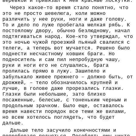
веревкой и привязал к ней красные лоскутки.
Через какое–то время стало понятно, что
это не просто шевелюга, коли можно
различить у нее руки, ноги и даже голову.
То и дело по луже пробегала мелкая рябь. К
постоялому двору, обычно безлюдному, начал
подтягиваться народ. Кое–кто утверждал, что
это ночью чужой проезжий пьяный свалился с
телеги, а теперь вот мучается. Решено было
поднести несчастному ковшик браги. Но
подноситель и сам пил непробудную чашу,
руки и ноги его не слушались, брага
пролилась прямо в лужу. Зашипело и
забулькало живее прежнего – должно быть, от
дрожжей, – тело обозначилось крупней и
лучше, в голове даже прорезались глазки.
Глазки были небольшие, зато близко
посаженные, белесые, с тоненьким черным и
продольным зрачком. Было еще, оставалось
время навести порядок все теми же вилами,
но всем хотелось поглядеть, что будет
дальше.
Дальше тело засучило конечностями и