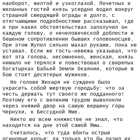
наоборот, желтой и узкоглазой. Почетных и
желанных гостей князь усердно водил вокруг
страшной смердящей ограды и долго, с
отягчающими подробностями рассказывал, где
и при каких обстоятельствах заполучил он
каждую голову, о нечеловеческой доблести и
бешеном сопротивлении бывших головоносцев.
При этом Жупел сильно махал руками, пока не
уставал. Если же гость–невежа указывал, что
вот эта голова, несомненно, женская, князь
нимало не терялся и повествовал о свирепых
богатырках Бабьей Земли Окаянии, которые в
бою стоят десятерых мужиков.
Но голове Жихаря не суждено было
украсить собой мертвую городьбу: что за
честь держать тут своего же подданного!
Поэтому его с великим трудом выволокли
через княжий двор на самую вершину горы
Чернухи, к Бессудной Яме.
Никто во всем княжестве не знал, что
находится на дне этой самой Ямы.
Считалось, что туда вбиты острые
осиновые колья; да только кто бы лазил их