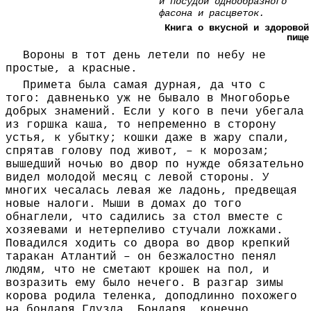
и по­су­дой одно­образ­ного
фасона и расцветок.
Книга о вкусной и здоровой
пище
Вороны в тот день летели по небу не
простые, а красные.
Примета была самая дурная, да что с
того: давненько уж не бывало в Многоборье
добрых знамений. Если у кого в печи убегала
из горшка каша, то непременно в сторону
устья, к убытку; кошки даже в жару спали,
спрятав голову под живот, – к морозам;
вышедший ночью во двор по нужде обязательно
видел молодой месяц с левой стороны. У
многих чесалась левая же ладонь, предвещая
новые налоги. Мыши в домах до того
обнаглели, что садились за стол вместе с
хозяевами и нетерпеливо стучали ложками.
Повадился ходить со двора во двор крепкий
таракан Атлантий – он безжалостно пенял
людям, что не сметают крошек на пол, и
возразить ему было нечего. В разгар зимы
корова родила теленка, доподлинно похожего
на бондаря Глузда. Бондаря, конечно,