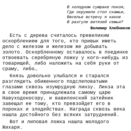
В холодном сумраке покоя,
Где окружили стол скамьи,
Веселье встречу я какое
В разгуле витязей семьи?
Велимир Хлебников
Есть с дерева считалось превеликим
оскорблением для того, кто привык иметь
дело с железом и железом же добывать
золото. Оскорбленному оставалось в поединке
отвоевать серебряную ложку у кого–нибудь из
товарищей, либо наложить на себя руки от
сраму, либо…
Князь довольно улыбался и старался
разглядеть обиженного подслеповатыми
глазами сквозь изумрудную линзу. Линза эта
в свое время принадлежала самому царю
Навуходоносору, и вавилонский затейник
завещал ее тому, кто превзойдет его в
пороках и злодействах. Награда сквозь века
нашла достойного без всяких затруднений.
Вот и липовая ложка нашла молодого
Жихаря.