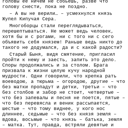
головы ее ничем не собьешь, разве что
голову снести, пока не поздно.
– А вы не верили… – усмехнулся князь
Жупел Кипучая Сера.
Многоборцы стали переглядываться,
перешептываться. Не может ведь человек,
хотя бы и с рогами, ни с того ни с сего
объявить себя князем! Раньше ведь никто до
такого не додумался, да и с какой радости?
Старый Быня, видя смятение, пригласил
пройти к нему и заесть, запить это дело.
Споры продолжались и за столом. Брага
призвала к жизни целую кучу народной
мудрости. Одни говорили, что крепка рать
воеводою, а тюрьма – огородою, другие – что
без матки пропадут и детки, третьи – что
без столбов и забор не стоит, четвертые –
что без запевалы и песня не поется, пятые –
что без перевясла и веник рассыпается,
шестые – что тому виднее, у кого нос
длиннее, седьмые – что без князя земля –
вдова, восьмые – что князь – батька, земля
– матка. Тут, правда, встряли девятые и