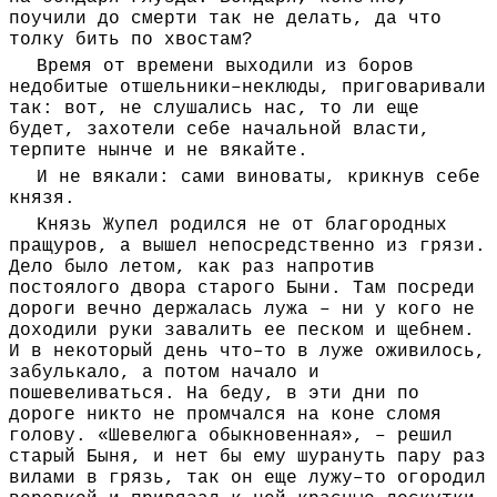
поучили до смерти так не делать, да что
толку бить по хвостам?
Время от времени выходили из боров
недобитые отшельники–неклюды, приговаривали
так: вот, не слушались нас, то ли еще
будет, захотели себе начальной власти,
терпите нынче и не вякайте.
И не вякали: сами виноваты, крикнув себе
князя.
Князь Жупел родился не от благородных
пращуров, а вышел непосредственно из грязи.
Дело было летом, как раз напротив
постоялого двора старого Быни. Там посреди
дороги вечно держалась лужа – ни у кого не
доходили руки завалить ее песком и щебнем.
И в некоторый день что–то в луже оживилось,
забулькало, а потом начало и
пошевеливаться. На беду, в эти дни по
дороге никто не промчался на коне сломя
голову. «Шевелюга обыкновенная», – решил
старый Быня, и нет бы ему шурануть пару раз
вилами в грязь, так он еще лужу–то огородил