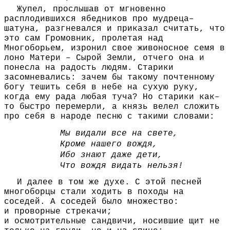
Жупел, прослышав от мгновенно
расплодившихся ябедников про мудреца–
шатуна, разгневался и приказал считать, что
это сам Громовник, пролетая над
Многоборьем, изронил свое живоносное семя в
лоно Матери – Сырой Земли, отчего она и
понесла на радость людям. Старики
засомневались: зачем бы такому почтенному
богу тешить себя в небе на сухую руку,
когда ему рада любая туча? Но старики как–
то быстро перемерли, а князь велел сложить
про себя в народе песню с такими словами:
Мы видали все на свете,
Кроме нашего вождя,
Ибо знают даже дети,
Что вождя видать нельзя!
И далее в том же духе. С этой песней
многоборцы стали ходить в походы на
соседей. А соседей было множество:
и проворные стрекачи;
и осмотрительные сандвичи, носившие щит не