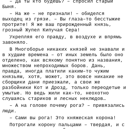
– Да ты кто будешь? – спросил старый
Быня.
– На же – не признали! – обиделся
выходец из грязи. – Вы глаза–то бесстыжие
протрите! Я же ваш прирожденный князь,
грозный Жупел Кипучая Сера!
Укрепляя его правду, в воздухе и впрямь
завоняло.
В Многоборье никаких князей не знавали и
в худшие времена – от иных земель было оно
отделено, как всякому понятно из названия,
множеством непроходимых боров. Дань,
правда, иногда платили каким–то чужим
князьям, хотя, может, это вовсе никакие не
сборщики дани приезжали, а свои же
разбойники Кот и Дрозд, только переодетые и
умытые. Но ведь жили как–то, неохотно
слушаясь стариков и лесных неклюдов…
– А на голове почему рога? – привязались
люди.
– Сами вы рога! Это княжеская корона!
Потрогали корону пальцами – твердая, и с