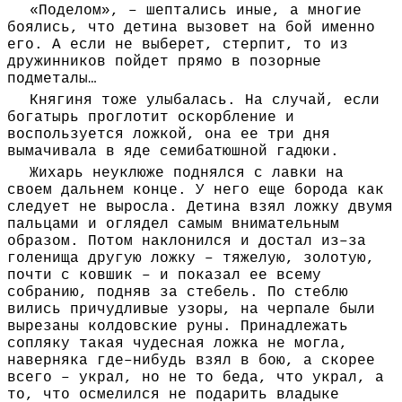
«Поделом», – шептались иные, а многие
боялись, что детина вызовет на бой именно
его. А если не выберет, стерпит, то из
дружинников пойдет прямо в позорные
подметалы…
Княгиня тоже улыбалась. На случай, если
богатырь проглотит оскорбление и
воспользуется ложкой, она ее три дня
вымачивала в яде семибатюшной гадюки.
Жихарь неуклюже поднялся с лавки на
своем дальнем конце. У него еще борода как
следует не выросла. Детина взял ложку двумя
пальцами и оглядел самым внимательным
образом. Потом наклонился и достал из–за
голенища другую ложку – тяжелую, золотую,
почти с ковшик – и показал ее всему
собранию, подняв за стебель. По стеблю
вились причудливые узоры, на черпале были
вырезаны колдовские руны. Принадлежать
сопляку такая чудесная ложка не могла,
наверняка где–нибудь взял в бою, а скорее
всего – украл, но не то беда, что украл, а
то, что осмелился не подарить владыке