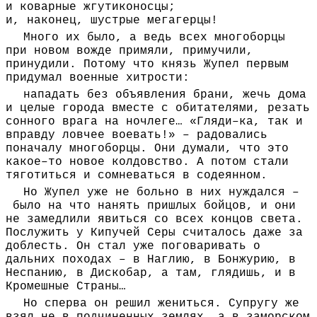
и коварные жгутиконосцы;
и, наконец, шустрые мегагерцы!
Много их было, а ведь всех многоборцы
при новом вожде примяли, примучили,
принудили. Потому что князь Жупел первым
придумал военные хитрости:
нападать без объявления брани, жечь дома
и целые города вместе с обитателями, резать
сонного врага на ночлеге… «Гляди–ка, так и
вправду ловчее воевать!» – радовались
поначалу многоборцы. Они думали, что это
какое–то новое колдовство. А потом стали
тяготиться и сомневаться в содеянном.
Но Жупел уже не больно в них нуждался –
было на что нанять пришлых бойцов, и они
не замедлили явиться со всех концов света.
Послужить у Кипучей Серы считалось даже за
доблесть. Он стал уже поговаривать о
дальних походах – в Наглию, в Бонжурию, в
Неспанию, в Дискобар, а там, глядишь, и в
Кромешные Страны…
Но сперва он решил жениться. Супругу же