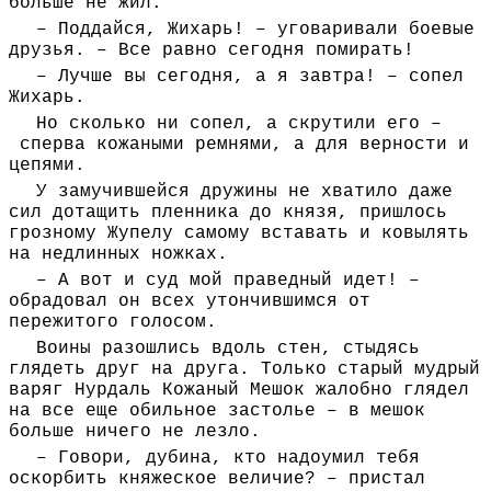
больше не жил.
– Поддайся, Жихарь! – уговаривали боевые
друзья. – Все равно сегодня помирать!
– Лучше вы сегодня, а я завтра! – сопел
Жихарь.
Но сколько ни сопел, а скрутили его –
сперва кожаными ремнями, а для верности и
цепями.
У замучившейся дружины не хватило даже
сил дотащить пленника до князя, пришлось
грозному Жупелу самому вставать и ковылять
на недлинных ножках.
– А вот и суд мой праведный идет! –
обрадовал он всех утончившимся от
пережитого голосом.
Воины разошлись вдоль стен, стыдясь
глядеть друг на друга. Только старый мудрый
варяг Нурдаль Кожаный Мешок жалобно глядел
на все еще обильное застолье – в мешок
больше ничего не лезло.
– Говори, дубина, кто надоумил тебя
оскорбить княжеское величие? – пристал