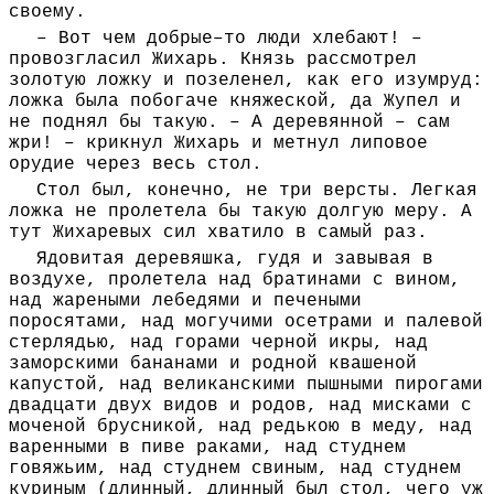
своему.
– Вот чем добрые–то люди хлебают! –
провозгласил Жихарь. Князь рассмотрел
золотую ложку и позеленел, как его изумруд:
ложка была побогаче княжеской, да Жупел и
не поднял бы такую. – А деревянной – сам
жри! – крикнул Жихарь и метнул липовое
орудие через весь стол.
Стол был, конечно, не три версты. Легкая
ложка не пролетела бы такую долгую меру. А
тут Жихаревых сил хватило в самый раз.
Ядовитая деревяшка, гудя и завывая в
воздухе, пролетела над братинами с вином,
над жареными лебедями и печеными
поросятами, над могучими осетрами и палевой
стерлядью, над горами черной икры, над
заморскими бананами и родной квашеной
капустой, над великанскими пышными пирогами
двадцати двух видов и родов, над мисками с
моченой брусникой, над редькою в меду, над
варенными в пиве раками, над студнем
говяжьим, над студнем свиным, над студнем
куриным (длинный, длинный был стол, чего уж