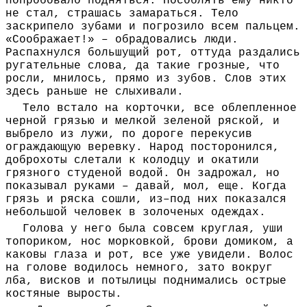
попробовало подняться. Пособлять ему никто
не стал, страшась замараться. Тело
заскрипело зубами и погрозило всем пальцем.
«Соображает!» – обрадовались люди.
Распахнулся большущий рот, оттуда раздались
ругательные слова, да такие грозные, что
росли, мнилось, прямо из зубов. Слов этих
здесь раньше не слыхивали.
Тело встало на корточки, все облепленное
черной грязью и мелкой зеленой ряской, и
выбрело из лужи, по дороге перекусив
ограждающую веревку. Народ посторонился,
доброхоты слетали к колодцу и окатили
грязного студеной водой. Он задрожал, но
показывал руками – давай, мол, еще. Когда
грязь и ряска сошли, из–под них показался
небольшой человек в золоченых одеждах.
Голова у него была совсем круглая, уши
топориком, нос морковкой, брови домиком, а
каковы глаза и рот, все уже увидели. Волос
на голове водилось немного, зато вокруг
лба, висков и потылицы поднимались острые
костяные выросты.