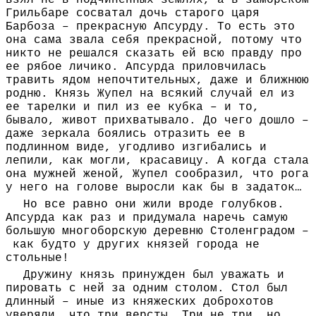
взял не в подчиненных землях, а в заморском
Грильбаре сосватал дочь старого царя
Барбоза – прекрасную Апсурду. То есть это
она сама звала себя прекрасной, потому что
никто не решался сказать ей всю правду про
ее рябое личико. Апсурда приловчилась
травить ядом непочтительных, даже и ближнюю
родню. Князь Жупел на всякий случай ел из
ее тарелки и пил из ее кубка – и то,
бывало, живот прихватывало. До чего дошло –
даже зеркала боялись отразить ее в
подлинном виде, угодливо изгибались и
лепили, как могли, красавицу. А когда стала
она мужней женой, Жупел сообразил, что рога
у него на голове выросли как бы в задаток…
Но все равно они жили вроде голубков.
Апсурда как раз и придумала наречь самую
большую многоборскую деревню Столенградом –
как будто у других князей города не
стольные!
Дружину князь принужден был уважать и
пировать с ней за одним столом. Стол был
длинный – иные из княжеских доброхотов
уверяли, что три версты. Три не три, но