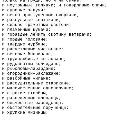
только на груди, но и на спине;
и неутомимые толкачи; и говорливые спичи;
и суровые завучи;
и вечно простуженные сморкачи;
и разгульные спотыкачи;
и сильно грамотные светочи;
и пламенные кумачи;
и гораздые лечить скотину ветврачи;
и гордые головане;
и твердые чурбане;
и расчетливые чистогане;
и веселые бонвиване;
и трудолюбивые котловане;
и рудознатцы–колчедане;
и рыболовы–лабардане;
и огородники–баклажане;
и разбойные жигане;
и рассудительные старикане;
и малочисленные однополчане;
и строгие столбцы;
и разнеженные шлепанцы;
и бесчестные разведенцы;
и обстоятельные порученцы;
и хрупкие мизинцы;