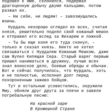
подошел к Яме, склонился, подержал
драгоценную добычу двумя пальцами, потом
разжал их.
– Ни себе, ни людям! – завозмущались
воины.
Нурдаль нехорошо оглядел их всех, считая
князя, решительно поднял свой кожаный мешок
и отправил его вслед за Жихарем и ложкой.
– Ты бы еще коня его туда скинул, –
только и сказал князь. Никто не хотел
связываться с Нурдалем Кожаным Мешком, даже
сам Жупел Кипящая Сера. Старый варяг первым
пришел наниматься в дружину, лучше всех
знал воинское дело, боевые обряды и обычаи.
Вот и сейчас получилось, что Нурдаль, хоть
и не полностью, исполнил долг перед
похороненным заживо бойцом.
Тут и остальные усовестились, окружили
Яму, обняли друг друга за плечи и завели
погребальную песню:
На красной заре
В Кромешной Стране