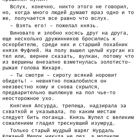
Вслух, конечно, никто этого не говорил,
но, когда много людей думают враз одно и то
же, получается все равно что вслух.
– Взять его! – пожелал князь.
Виновато и злобно косясь друг на друга,
еще несколько дружинников бросились к
оскорбителю, среди них и старший похабник
князя Фуфлей. На полу вышел целый курган из
тел или, вернее сказать, вулкан, потому что
из вершины внезапно взметнулась золотисто–
рыжая голова Жихаря.
– Ты смотри – сироту всякий норовит
обидеть! – невнятно пожалобился он
неизвестно кому и снова скрылся,
предварительно выплюнув на пол чье–то
неосторожное ухо.
Княгиня Апсурда, трепеща, надзирала за
схваткой и указывала, по каким местам
следует бить поганца. Князь Жупел с великим
сожалением гладил треснувший изумруд.
Только старый мудрый варяг Нурдаль
Кожаный Мешок никуда не лез, а молчком