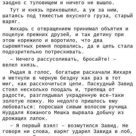
заодно с туловищем и ничего не вышло.
Тут и князь приковылял, а уж за ним,
шатаясь под тяжестью вкусного груза, старый
варяг.
Жихарь с отвращением принимал объятия и
поцелуи прежних друзей, и так детину при
этом корежило и воротило, что два
сыромятных ремня порвались, да и цепь стала
подозрительно потрескивать.
– Нечего рассусоливать, бросайте! –
велел князь.
Рыдая в голос, богатыри раскачали Жихаря
и метнули в черную бездну как раз в тот
миг, как расскочиться цепи. Паскудный Завид
стоял несколько поодаль и, трепеща от
радости, разглядывал украденную все–таки
золотую ложку. Но недолго пришлось ему
любоваться: поросшая сивым волосом ручища
Нурдаля Кожаного Мешка вырвала добычу из
дрожащих лапок.
– Я первый взял! – возмутился Завид. Не
говоря ни слова, варяг ударил Завида в лоб,