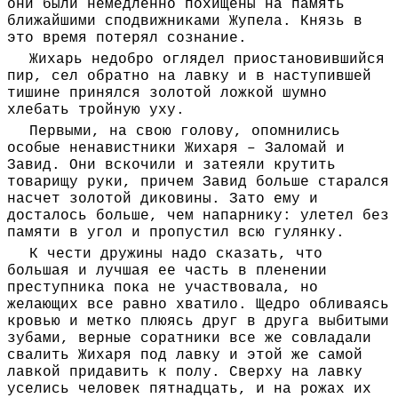
они были немедленно похищены на память
ближайшими сподвижниками Жупела. Князь в
это время потерял сознание.
Жихарь недобро оглядел приостановившийся
пир, сел обратно на лавку и в наступившей
тишине принялся золотой ложкой шумно
хлебать тройную уху.
Первыми, на свою голову, опомнились
особые ненавистники Жихаря – Заломай и
Завид. Они вскочили и затеяли крутить
товарищу руки, причем Завид больше старался
насчет золотой диковины. Зато ему и
досталось больше, чем напарнику: улетел без
памяти в угол и пропустил всю гулянку.
К чести дружины надо сказать, что
большая и лучшая ее часть в пленении
преступника пока не участвовала, но
желающих все равно хватило. Щедро обливаясь
кровью и метко плюясь друг в друга выбитыми
зубами, верные соратники все же совладали
свалить Жихаря под лавку и этой же самой
лавкой придавить к полу. Сверху на лавку
уселись человек пятнадцать, и на рожах их