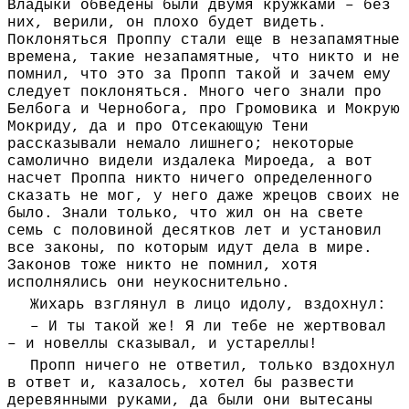
Владыки обведены были двумя кружками – без
них, верили, он плохо будет видеть.
Поклоняться Проппу стали еще в незапамятные
времена, такие незапамятные, что никто и не
помнил, что это за Пропп такой и зачем ему
следует поклоняться. Много чего знали про
Белбога и Чернобога, про Громовика и Мокрую
Мокриду, да и про Отсекающую Тени
рассказывали немало лишнего; некоторые
самолично видели издалека Мироеда, а вот
насчет Проппа никто ничего определенного
сказать не мог, у него даже жрецов своих не
было. Знали только, что жил он на свете
семь с половиной десятков лет и установил
все законы, по которым идут дела в мире.
Законов тоже никто не помнил, хотя
исполнялись они неукоснительно.
Жихарь взглянул в лицо идолу, вздохнул:
– И ты такой же! Я ли тебе не жертвовал
– и новеллы сказывал, и устареллы!
Пропп ничего не ответил, только вздохнул
в ответ и, казалось, хотел бы развести
деревянными руками, да были они вытесаны