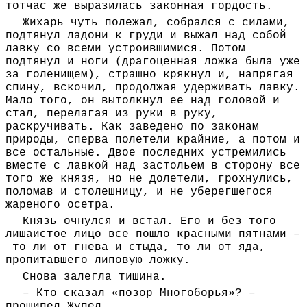
тотчас же выразилась законная гордость.
Жихарь чуть полежал, собрался с силами,
подтянул ладони к груди и выжал над собой
лавку со всеми устроившимися. Потом
подтянул и ноги (драгоценная ложка была уже
за голенищем), страшно крякнул и, напрягая
спину, вскочил, продолжая удерживать лавку.
Мало того, он вытолкнул ее над головой и
стал, перелагая из руки в руку,
раскручивать. Как заведено по законам
природы, сперва полетели крайние, а потом и
все остальные. Двое последних устремились
вместе с лавкой над застольем в сторону все
того же князя, но не долетели, грохнулись,
поломав и столешницу, и не уберегшегося
жареного осетра.
Князь очнулся и встал. Его и без того
лишаистое лицо все пошло красными пятнами –
то ли от гнева и стыда, то ли от яда,
пропитавшего липовую ложку.
Снова залегла тишина.
– Кто сказал «позор Многоборья»? –
прошипел Жупел.