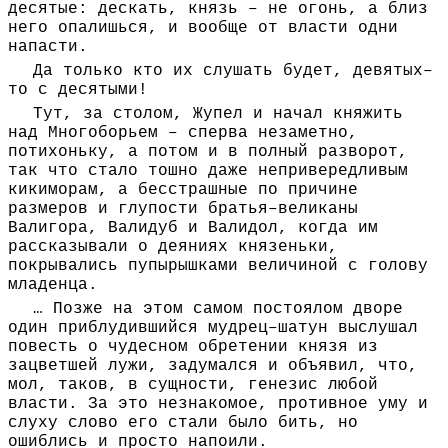
десятые: дескать, князь – не огонь, а близ
него опалишься, и вообще от власти одни
напасти.
Да только кто их слушать будет, девятых–
то с десятыми!
Тут, за столом, Жупел и начал княжить
над Многоборьем – сперва незаметно,
потихоньку, а потом и в полный разворот,
так что стало тошно даже непривередливым
кикиморам, а бесстрашные по причине
размеров и глупости братья–великаны
Валигора, Валидуб и Валидол, когда им
рассказывали о деяниях князеньки,
покрывались пупырышками величиной с голову
младенца.
… Позже на этом самом постоялом дворе
один приблудившийся мудрец–шатун выслушал
повесть о чудесном обретении князя из
зацветшей лужи, задумался и объявил, что,
мол, таков, в сущности, генезис любой
власти. За это незнакомое, противное уму и
слуху слово его стали было бить, но
ошиблись и просто напоили.