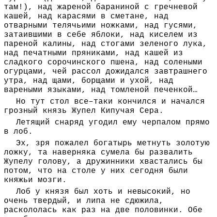
там!), над жареной бараниной с гречневой
кашей, над карасями в сметане, над
отварными телячьими ножками, над гусями,
затаившими в себе яблоки, над киселем из
пареной калины, над стогами зеленого лука,
над печатными пряниками, над кашей из
сладкого сорочинского пшена, над солеными
огурцами, чей рассол дожидался завтрашнего
утра, над щами, борщами и ухой, над
вареными языками, над томленой печенкой…
Но тут стол все–таки кончился и начался
грозный князь Жупел Кипучая Сера.
Летящий снаряд угодил ему черпалом прямо
в лоб.
Эх, зря пожалел богатырь метнуть золотую
ложку, та наверняка сумела бы развалить
Жупелу голову, а дружинники хвастались бы
потом, что на столе у них сегодня были
княжьи мозги.
Лоб у князя был хоть и невысокий, но
очень твердый, и липа не сдюжила,
раскололась как раз на две половинки. Обе