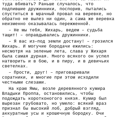
туда вбивать? Раньше случалось, что
подпившие дружинники, поспорив, пытались
спуститься в мрачный провал на веревке, но
обратно не вылез ни один, а сама же веревка
неизменно оказывалась пережженной.
– Не мы тебя, Жихарь, ведем – судьба
тащит! – оправдывались дружинники.
– Я вас из–под земли достану! – грозился
Жихарь. И могучие бородачи ежились:
несмотря на зеленые лета, слава у Жихаря
была самая дурная. Много всякого он успел
натворить и в бою, и в пиру, и в девичьих
светелках.
– Прости, друг! – приговаривали
соратники, и многие при этом исходили
честными слезами.
На краю Ямы, возле деревянного кумира
Владыки Проппа, остановились, чтобы
подождать коротконогого князя. Кумир был
вырезан грубовато, но умело: всякий враз
признал бы высокий лоб, добрый взгляд,
аккуратные усы и крошечную бородку. Очи