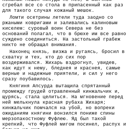
сгребал все со стола в припасенный как раз
для такого случая кожаный мешок.
Ломти осетрины летели туда заодно со
ржаными ковригами и заливались калиновым
киселем: суровый воин Севера не без
оснований полагал, что в брюхе им все равно
суждено соединиться. На застольный грабеж
никто не обращал внимания.
Наконец князь, визжа и ругаясь, бросил в
схватку и тех, кто до сих пор
воздерживался. Жихарь вздрогнул, увидев,
как идут к нему, бледнея и краснея, самые
верные и надежные приятели, и сил у него
сразу поубавилось.
Княгиня Апсурда вытащила спрятанный
промежду грудей отравленный кинжальчик и,
щурясь, стала целиться. На мгновение перед
ней мелькнула красная рубаха Жихаря;
кинжальчик помчался на убой, но вопреки
ожиданиям княгини вонзился пониже спины
мерзопакостному Фуфлею. Яд был такой
крепкий, что Фуфлей мигом посинел, распух и