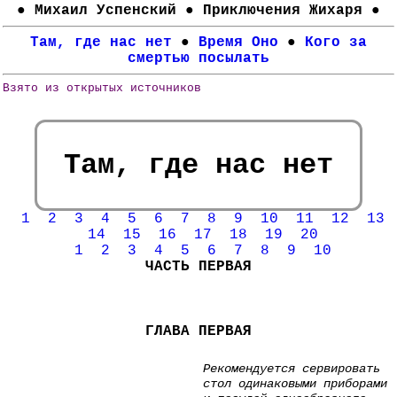
● Михаил Успенский ● Приключения Жихаря ●
Там, где нас нет
●
Время Оно
●
Кого за
смертью посылать
Взято из открытых источников
Там, где нас нет
1
2
3
4
5
6
7
8
9
10
11
12
13
14
15
16
17
18
19
20
1
2
3
4
5
6
7
8
9
10
ЧАСТЬ ПЕРВАЯ
ГЛАВА ПЕРВАЯ
Рекомендуется сервировать
стол одинаковыми при­борами