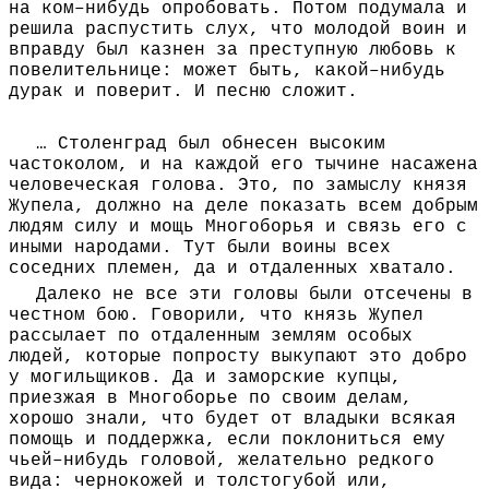
на ком–нибудь опробовать. Потом подумала и
решила распустить слух, что молодой воин и
вправду был казнен за преступную любовь к
повелительнице: может быть, какой–нибудь
дурак и поверит. И песню сложит.
… Столенград был обнесен высоким
частоколом, и на каждой его тычине насажена
человеческая голова. Это, по замыслу князя
Жупела, должно на деле показать всем добрым
людям силу и мощь Многоборья и связь его с
иными народами. Тут были воины всех
соседних племен, да и отдаленных хватало.
Далеко не все эти головы были отсечены в
честном бою. Говорили, что князь Жупел
рассылает по отдаленным землям особых
людей, которые попросту выкупают это добро
у могильщиков. Да и заморские купцы,
приезжая в Многоборье по своим делам,
хорошо знали, что будет от владыки всякая
помощь и поддержка, если поклониться ему
чьей–нибудь головой, желательно редкого
вида: чернокожей и толстогубой или,