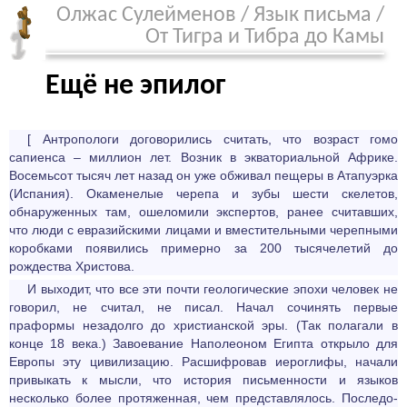
Олжас Сулейменов
/
Язык письма
/
От Тигра и Тибра до Камы
Ещё не эпилог
[ Антропологи договорились считать, что возраст гомо
сапиенса – миллион лет. Возник в экваториальной Африке.
Восемьсот тысяч лет назад он уже обживал пещеры в Атапуэрка
(Испания). Окаменелые черепа и зубы шести скелетов,
обнаруженных там, ошеломили экспертов, ранее считавших,
что люди с евразий­скими лицами и вмести­тельными черепными
коробками появились примерно за 200 тысячелетий до
рождества Христова.
И выходит, что все эти почти геологические эпохи человек не
говорил, не считал, не писал. Начал сочинять первые
праформы незадолго до христианской эры. (Так полагали в
конце 18 века.) Завоевание Наполеоном Египта открыло для
Европы эту цивилизацию. Расшифровав иероглифы, начали
привыкать к мысли, что история письменности и языков
несколько более протяженная, чем представлялось. Последо­