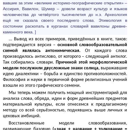
вав­шие за этим «великие историко-географические открытия» –
Ассирия, Вавилон, Шумер – довели возраст культур и языков
челове­чества до четвёртого тысяче­летия до н.э. Археология
ещё не сказала своего последнего слова. Этимология в
состоянии раскопать в курганах словарей вавилоны древне­
каменного века. ]
... Вывод из всех примеров, приведённых в книге, таков:
подтверждается версия –
основной слово­образова­тельной
схемой являлась антоними­ческая.
От каждого слова
производилось антислово, от которого – следующий антилог.
Так собирались словари.
Причиной этой морфологической
модели послужили двусложные знаки солнца,
выражавшие
идею диалектики – борьба и единство противоположностей.
Философия и науки в первичной форме религиозных учений
взошли из этого графического семени.
Мы теперь можем получить мощный инструментарий для
анализа слова, обряда, идеи и форм древнейших предметов
материальной культуры, если отнесемся к предлагаемому
методу со всей серьёзностью, поднявшись выше личных и
цеховых амбиций.
Восстановленные модели слово­образова­ния,
развивающие базовую
(«знак + название + толкование =