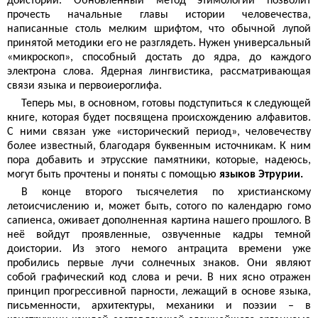
доистории. Обновленный метод этимологии позволит
прочесть начальные главы истории человечества,
написанные столь мелким шрифтом, что обычной лупой
принятой методики его не разглядеть. Нужен универсальный
«микроскоп», способный достать до ядра, до каждого
электрона слова. Ядерная лингвистика, рассматривающая
связи языка и первоиероглифа.
Теперь мы, в основном, готовы подступиться к следующей
книге, которая будет посвящена происхождению алфавитов.
С ними связан уже «исторический период», человечеству
более известный, благодаря буквенным источникам. К ним
пора добавить и этрусские памятники, которые, надеюсь,
могут быть прочтены и поняты с помощью
языков Этрурии.
В конце второго тысячелетия по христианскому
летоисчислению и, может быть, сотого по календарю гомо
сапиенса, оживает дополненная картина нашего прошлого. В
неё войдут проявленные, озвученные кадры темной
доистории. Из этого немого антрацита времени уже
пробились первые лучи солнечных знаков. Они являют
собой графический код слова и речи. В них ясно отражен
принцип прогрессивной парности, лежащий в основе языка,
письменности, архитектуры, механики и поэзии – в