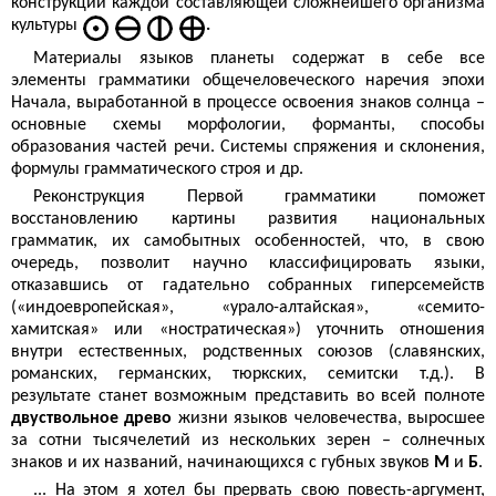
конструкции каждой составляющей сложнейшего организма
культуры
.
Материалы языков планеты содержат в себе все
элементы грамматики общечелове­ческого наречия эпохи
Начала, выработанной в процессе освоения знаков солнца –
основные схемы морфологии, форманты, способы
образования частей речи. Системы спряжения и склонения,
формулы граммати­ческого строя и др.
Реконструкция Первой грамматики поможет
восстановлению картины развития национальных
грамматик, их самобытных особенностей, что, в свою
очередь, позволит научно классифицировать языки,
отказавшись от гадательно собранных гиперсемейств
(«индоевропейская», «урало-алтайская», «семито-
хамитская» или «ностратическая») уточнить отношения
внутри естественных, родственных союзов (славянских,
романских, германских, тюркских, семитски т.д.). В
результате станет возможным представить во всей полноте
двуствольное древо
жизни языков человечества, выросшее
за сотни тысячелетий из нескольких зерен – солнечных
знаков и их названий, начинающихся с губных звуков
М
и
Б
.
... На этом я хотел бы прервать свою повесть-аргумент,