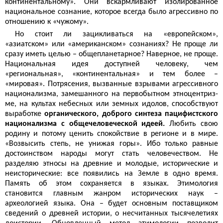
континен­тальному». Они вскармливают изолированное
национальное сознание, которое всегда было агрессивно по
отношению к «чужому».
Но стоит ли зацикливаться на «европей­ском»,
«азиатском» или «американ­ском» сознаниях? Не проще ли
сразу иметь целью – обще­плане­тарное? Наверное, не проще.
Национальная идея доступней человеку, чем
«региональная», «континен­тальная» и тем более –
«мировая». Потрясения, вызванные взрывами агрессивного
национализма, замешанного на первобытном этно­центриз­
ме, на культах небесных или земных идолов, способствуют
выработке
органического, доброго синтеза пацифистского
нацио­нализма с общечеловеческой идеей.
Любить свою
родину и потому ценить спокойствие в регионе и в мире.
«Возвысить степь, не унижая горы». Ибо только равные
достоинством народы могут стать человечеством. Не
разделяю этносы на древние и молодые, исторические и
неисторические: все появились на Земле в одно время.
Память об этом сохраняется в языках. Этимология
становится главным жанром исторических наук –
археологией языка. Она – будет основным поставщиком
сведений о древней истории, о несчитанных тысячелетиях