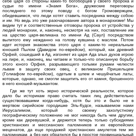
себе царя со стороны каких-то богоборцев у своего пророка и
судьи по имени «Знамя Бога», дружеские переговоры
последнего по этому поводу с богом Громовержцем,
обидевшимся, что люди хотят ставить посредника между собою
и им. Но ведь это уже разочарование автора в монархизме! Мы
видим тут и соответ­ственные отговоры пророка от устройства у
людей монархии, и, наконец, несмотря на них, поставление им
на царство царя-великана по имени Ад (Саул) посредством
вылитого ему нежданно на голову кувшина с маслом. Потом
идет история знакомства этого царя с каким-то нереальным
юношей Пылом (Давидом по-еврейски), который, как древний
Орфей, сошедший в Ад, изгоняет из царя Ада злых духов игрою
на лире, и, наконец, мы читаем и только-что описанную борьбу
этого юного Орфея, разрывающего голыми руками челюсти
львам в защиту своих овец, с великаном Пришельцем
(Голиафом по-еврейски), одетым в шлем и чешуйчатые латы,
которые, однако, не смогли защитить его от камня, брошенного
в него юношей-музыкантом.
Где же тут хоть зерно исторической реальности, которое
дало бы историкам право считать таких лиц действительно
существовавшими когда-нибудь, хотя бы это и было не в
мертвом сирийском городишке Эль-Кудсе, называемом нами
Иерусалимом, который по своему захолустному
географическому положению не мог никогда быть чем другим,
кроме как деревушкой, и держится теперь только субсидиями
христианских и мессианских паломников и их европейских
меценатов, да еще продажей христианских амулетов тем же
паломникам, а без них обратился бы в простое провинциальный