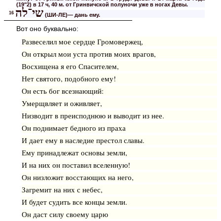
(19"2) в 17 ч, 40 м. от Гринвичской полуночи уже в ногах Девы.
שי־לה
16
(ШИ-ЛЕ)— дань ему.
Вот оно буквально:
Развеселил мое сердце Громовержец,
Он открыл мои уста против моих врагов,
Восхищена я его Спасителем,
Нет святого, подобного ему!
Он есть бог всезнающий:
Умерщвляет и оживляет,
Низводит в преисподнюю и выводит из нее.
Он поднимает бедного из праха
И дает ему в наследие престол славы.
Ему принадлежат основы земли,
И на них он поставил вселенную!
Он низложит восстающих на него,
Загремит на них с небес,
И будет судить все концы земли.
Он даст силу своему царю