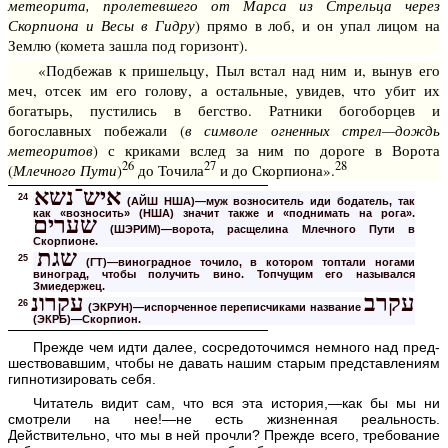
метеорита, пролетевшего от Марса из Стрельца через
Скорпиона и Весы в Гидру
) прямо в лоб, и он упал лицом на
Землю (комета зашла под горизонт).
«Подбежав к пришельцу, Пыл встал над ним и, вынув его
меч, отсек им его голову, а остальные, увидев, что убит их
богатырь, пустились в бегство. Ратники богоборцев и
богославных побежали (
в символе огненных стрел—дождь
метеоритов
) с криками вслед за ним по дороге в Ворота
26
27
28
(
Млечного Пути
)
до Точила
и до Скорпиона».
איש־נשא
24
(АЙШ НША)—муж возноситель иди бодатель, так
как «возносить» (НША) значит также и «поднимать на рога».
שערים
(ШЭРИМ)—ворота, расщелина Млечного Пути в
Скорпионе.
שגת
25
(ГТ)—виноградное точило, в котором топтали ногами
виноград, чтобы получить вино. Топчущим его назывался
Змиедержец.
עקרב
עקרונ
26
(ЭКРУН)—испорченное переписчиками название
(ЭКРБ)—Скорпион.
Прежде чем идти далее, сосредоточимся немного над пред­
шествовавшим, чтобы не давать нашим старым представлениям
гипнотизировать себя.
Читатель видит сам, что вся эта история,—как бы мы ни
смотрели на нее!—не есть жизненная реальность.
Действительно, что мы в ней прочли? Прежде всего, требование