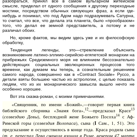
разобраться, принял все в самом вульгарном житейском
смысле, приделал от одного сообщения к другому переходные
мостики, посредством обычных связующих фраз, а если где-
нибудь и понимал, что под Адом надо подразумевать Сатурна,
то считал, что все, что делала эта планета, было «прообразом»
того, что делал ее земной представитель, а потому и не
различал обоих.
Но, кроме фактов, мы видим здесь уже и их философскую
обработку,
Тенденция легенды, это—стремление объяснить
возникновение латино-эллиио-сирийско-егяпетской монархии на
прибрежьях Средиземного моря не влиянием бессознательно
действующих социальных эволюционных процессов того
времени, как думаем мы теперь, а сознательным решением
самого народа, совер­шенно как в «Contract Sociale» Руссо, а
детали взяты большею частью из астрологии, с целью показать
людям, что из их монархического замысла вышло нечто не
особенно хорошее.
Вот эта сказка-роман, с моими примечаниями.
«Священник, по имени «Божий»,—говорит первая книга
12
13
библейского сборника «Знамя бога»,
—предсказал Красе
14
(
созвездию Девы
), бесплодной жене Божьего Посоха
с Аф-
I
Римской горы (
созвездия Волопаса
), сына (
Сам., 1, 51). Это
предсказание и осуществилось в конце года. Краса родила сына
(
т. е. переспал Дева сначала взошла в Риме, вечером 47 марта