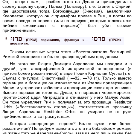
Он,—говорят нам,— разбил готов на Дунае и присоединил к
своему царству страну Пальм (Пальмиру), т. е. Египет с Сирией,
где царствовала тогда Богоживущая (Зиновия), аналогичная
Клеопатре, которую он с триумфом привез в Рим, а потом во
время похода на персов (или на парижан, которых толкователи
8
Библии смешивают с персами)
был убит своими
приближенными.
פרסי
פרזי
8
(ПРЗИ)—парижанин, француз и—
(ПРСИ)—
персиянин.
Таковы основные черты этого «Восстановителя Всемирной
Римской империи» по более правдоподобным преданиям.
Но этого же Люция Домиция Аврелиана мы находим и в
другой, уже апокрифической исторической апперцепции (и
притом более романтичной) в виде Люция Корнелия Суллы (т. е.
Саула) с титулом: Счастливый ( —82, —78 гг.). Только вместо
германцев и богемцев он изгоняет там из Италии приверженцев
Мария и устраивает избиения и проскрипции своих противников.
Вместо поражения готов на Дунае, он поражает черноморского
(понтийского) царя Митридата и отнимает у него Малую Азию.
Он тоже укрепляет Рим и получает за это прозвище Restitutor
Urbis («Восстановитель столицы»), соответственно прозвищу
Люция Аврелиана Restitutor Orbis, но умирает не от руки
приближенных, а «от распутства».
Которая апперцепция вернее? Более сухая или более
романтичная? Попробуем выяснить это и на библейском романе
из жизни того же Аврелиана-Суллы, взяв из него лишь канву, без