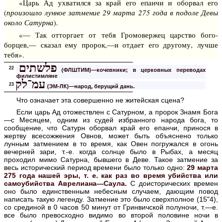
«Царь Ад ухватился за край его епанчи и оборвал его
(
произошло лунное затмение 29 марта 275 года в подоле Девы
около Сатурна
).
«— Так отторгает от тебя Громовержец царство бого­
борцев,— сказал ему пророк,—и отдает его другому, лучше
тебя».
פלשתים
22
(ФЛШТИМ)—кочевники; в церковных переводах
филистимляне
עמ־לק
23
(ЭМ-ЛК)—народ, берущий дань.
Что означает эта совершенно не житейская сцена?
Если царь Ад отожествлен с Сатурном, а пророк Знамя Бога
—с Месяцем, одним из судей избранного народа бога, то
сообщение, что Сатурн оборвал край его епанчи, принося в
жертву всесожжения Овнов, может быть объяснено только
лунным затмением в то время, как Овен погружался в огонь
вечерней зари,
т.-е.
когда солнце было в Рыбах, а месяц
проходил мимо Сатурна, бывшего в Деве. Такое затмение за
весь исторический период времени было только одно:
29 марта
275 года нашей эры, т. е. как раз во время убийства или
самоубийства Аврелиана—Саула.
С доисторических времен
оно было единственным небесным случаем, дающим повод
написать такую легенду. Затмение это было сверхполное (15"4),
со срединой в 0 часов 50 минут от Гринвичской полуночи, т.—е.
все было превосходно видимо во второй половине ночи в