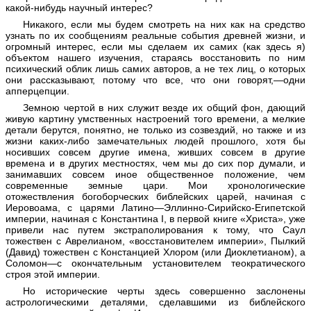
какой-нибудь научный интерес?
Никакого, если мы будем смотреть на них как на средство
узнать по их сообщениям реальные события древней жизни, и
огромный интерес, если мы сделаем их самих (как здесь я)
объектом нашего изучения, стараясь восстановить по ним
психический облик лишь самих авторов, а не тех лиц, о которых
они рассказывают, потому что все, что они говорят,—одни
апперцепции.
Земною чертой в них служит везде их общий фон, дающий
живую картину умственных настроений того времени, а мелкие
детали берутся, понятно, не только из созвездий, но также и из
жизни каких-либо замечательных людей прошлого, хотя бы
носивших совсем другие имена, живших совсем в другие
времена и в других местностях, чем мы до сих пор думали, и
занимавших совсем иное общественное положение, чем
современные земные цари. Мои хронологические
отожествления богоборческих библейских царей, начиная с
Иеровоама, с царями Латино—Эллинно-Сирийско-Египетской
империи, начиная с Константина I, в первой книге «Христа», уже
привели нас путем экстраполирования к тому, что Саул
тожествен с Аврелианом, «восстановителем империи», Пылкий
(Давид) тожествен с Констанцией Хлором (или Диоклетианом), а
Соломон—с окончательным установителем теократического
строя этой империи.
Но исторические черты здесь совершенно заслонены
астрологическими деталями, сделавшими из библейского