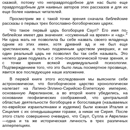
сказкой, потому что неправдоподобное для нас было еще
правдоподобным для наивных авторов этих рассказов и для их
еще более наивных читателей.
Просмотрим же с такой точки зрения сначала библейские
рассказы о первых трех богославно-богоборческих царях.
Что такое первый царь богоборцев Саул? Его имя по-
2
библейски имеет два значения: «ссуженный на время» и «ад».
Ни одна мать не позволила бы себе назвать своего младенца
одним из этих имен, хотя древний ад и не был еще
христианским, а только подземным царством умерших, и ни
один реальный царь не позволил бы так себя называть. Это
нелепо даже подумать и с этно-психологической точки зрения, и
с точки зрения всякой индивидуальной психологии.
Подтверждением того, что это было лишь посмертное прозвище,
явится все последующее наше изложение.
В первой книге этого исследования мы выяснили себе
астрономически, что богоборческое царство хронологически
налегает на Латино-Эллино-Сирийско-Египетскую империю,
основанную Аврелианом, а во второй книге убедились, на
основании геофизических соображений, что центральной
областью деятельности богоборцев и богославцев (называемых
по-еврейски израильтянами и иудеями) были южная Италия и
Сицилия с их огнедышащими горами, а никак не Сирия. После
этого стало совершенно очевидно, что Саул, Сулла и Аврелиан
—одна и та же историческая личность в трех различных
апперпепциях.