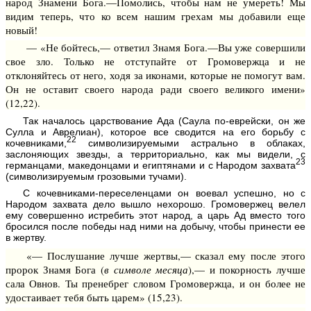
народ Знамени Бога.—Помолись, чтобы нам не умереть! Мы
видим теперь, что ко всем нашим грехам мы добавили еще
новый!
— «Не бойтесь,— ответил Знамя Бога.—Вы уже совершили
свое зло. Только не отступайте от Громовержца и не
отклоняйтесь от него, ходя за иконами, которые не помогут вам.
Он не оставит своего народа ради своего великого имени»
(12,22).
Так началось царствование Ада (Саула по-еврейски, он же
Сулла и Аврелиан), которое все сводится на его борьбу с
22
кочевниками,
символизируемыми астрально в облаках,
заслоняющих звезды, а территориально, как мы видели, с
23
германцами, македонцами и египтянами и с Народом захвата
(символизируемым грозовыми тучами).
С кочевниками-переселенцами он воевал успешно, но с
Народом захвата дело вышло нехорошо. Громовержец велел
ему совершенно истребить этот народ, а царь Ад вместо того
бросился после победы над ними на добычу, чтобы принести ее
в жертву.
«— Послушание лучше жертвы,— сказал ему после этого
пророк Знамя Бога (
в символе месяца
),— и покорность лучше
сала Овнов. Ты пренебрег словом Громовержца, и он более не
удостаивает тебя быть царем» (15,23).