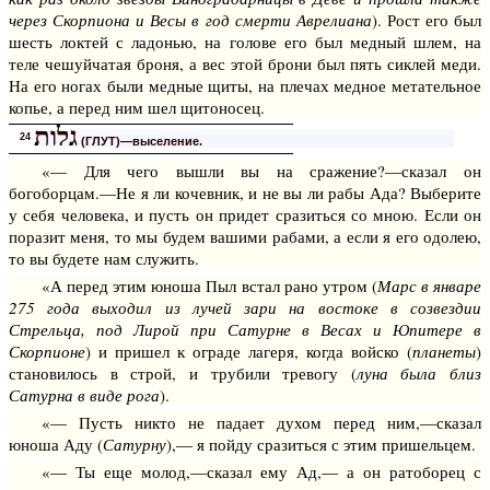
через Скорпиона и Весы в год смерти Аврелиана
). Рост его был
шесть локтей с ладонью, на голове его был медный шлем, на
теле чешуйчатая броня, а вес этой брони был пять сиклей меди.
На его ногах были медные щиты, на плечах медное метательное
копье, а перед ним шел щитоносец.
גלות
24
(ГЛУТ)—выселение.
«— Для чего вышли вы на сражение?—сказал он
богоборцам.—Не я ли кочевник, и не вы ли рабы Ада? Выберите
у себя человека, и пусть он придет сразиться со мною. Если он
поразит меня, то мы будем вашими рабами, а если я его одолею,
то вы будете нам служить.
«А перед этим юноша Пыл встал рано утром (
Марс в январе
275 года выходил из лучей зари на востоке в созвездии
Стрельца, под Лирой при Сатурне в Весах и Юпитере в
Скорпионе
) и пришел к ограде лагеря, когда войско (
планеты
)
становилось в строй, и трубили тревогу (
луна была близ
Сатурна в виде рога
).
«— Пусть никто не падает духом перед ним,—сказал
юноша Аду (
Сатурну
),— я пойду сразиться с этим пришельцем.
«— Ты еще молод,—сказал ему Ад,— а он ратоборец с