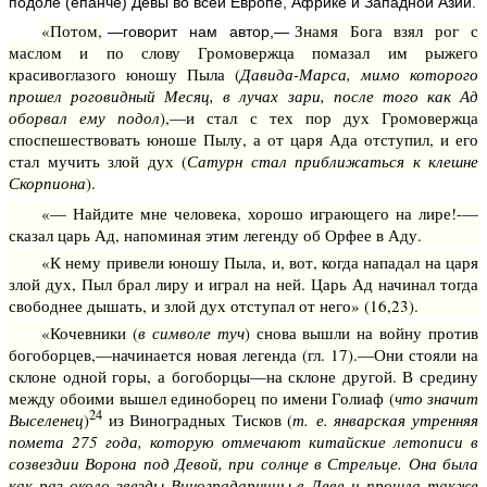
подоле (епанче) Девы во всей Европе, Африке и Западной Азии.
«Потом,
Знамя Бога взял рог с
—говорит нам автор,—
маслом и по слову Громовержца помазал им рыжего
красивоглазого юношу Пыла (
Давида-Марса, мимо которого
прошел роговидный Месяц, в лучах зари, после того как Ад
оборвал ему подол
),—и стал с тех пор дух Громовержца
споспешест­вовать юноше Пылу, а от царя Ада отступил, и его
стал мучить злой дух (
Сатурн стал приближаться к клешне
Скорпиона
).
«— Найдите мне человека, хорошо играющего на лире!-—
сказал царь Ад, напоминая этим легенду об Орфее в Аду.
«К нему привели юношу Пыла, и, вот, когда нападал на царя
злой дух, Пыл брал лиру и играл на ней. Царь Ад начинал тогда
свободнее дышать, и злой дух отступал от него» (16,23).
«Кочевники (
в символе туч
) снова вышли на войну против
богоборцев,—начинается новая легенда (гл. 17).—Они стояли на
склоне одной горы, а богоборцы—на склоне другой. В средину
между обоими вышел единоборец по имени Голиаф (
что значит
24
Выселенец
)
из Виноградных Тисков (
т. е. январская утренняя
помета 275 года, которую отмечают китайские летописи в
созвездии Ворона под Девой, при солнце в Стрельце. Она была
как раз около звезды Виноградарницы в Деве и прошла также