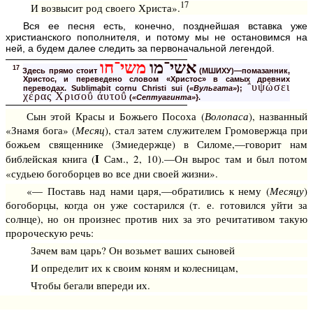
17
И возвысит род своего Христа».
Вся ее песня есть, конечно, позднейшая вставка уже
христианского пополнителя, и потому мы не остановимся на
ней, а будем далее следить за первоначальной легендой.
אשי־מו
משי־חו
17
Здесь прямо стоит
(МШИХУ)—помазанник,
Христос, и переведено словом «Христос» в самых древних
΅υψώσει
переводах.
Sublimabit cornu Christi sui
(
«Вульгата»
);
χέρας Χρισοΰ άυτοΰ
(
«Септуагинта»
}.
Сын этой Красы и Божьего Посоха (
Волопаса
), названный
«Знамя бога» (
Месяц
), стал затем служителем Громовержца при
божьем священнике (Змиедержце) в Силоме,—говорит нам
I
библейская книга (
Сам., 2, 10).—Он вырос там и был потом
«судьею богоборцев во все дни своей жизни».
«— Поставь над нами царя,—обратились к нему (
Месяцу
)
богоборцы, когда он уже состарился (т. е. готовился уйти за
солнце), но он произнес против них за это речитативом такую
пророческую речь:
Зачем вам царь? Он возьмет ваших сыновей
И определит их к своим коням и колесницам,
Чтобы бегали впереди их.