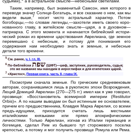
судьями),
а в астральном смысле—небесными светилами.
Таким, например, был знаменитый Самсон, имя которого в
переводе значит Солнце-Богатырь, и все сказание о нем, как мы
7
видели выше,
носит чисто астральный характер. Потом
богоборцы,—по словам легенды,—захотели иметь своего коро­
нованного главу, в житейском смысле—царя, а в духовном—
патриарха. С этого момента и начинается библейский истори­
ческий роман из времени царствования Аврелиана, где земное
перемешано с небесным, и потому для понимания его
содержания нам необходимо знать и земные, и небесные
детали того времени.
5
См. ранее,
ч. I, гл. III.
שפת
6
По-библейски
(ШФТ)—шеф, заступник, руководитель, судья;
это же название мы находим в иероглифах и для египетских царей.
7
«Христос»,
Первая книга, часть II, глава IX.
Посмотрим сначала земные. По греческим средневековым
авторам, сохранившимся лишь в рукописях эпохи Возрождения,
Люций Домиций Аврелиан (270—275 гг.) имел как я уже говорил,
прозвище: «Восстановитель всемирной империи (Restitutor
Orbis)». А по нашим выводам он был истинным ее основателем,
причем его предшественника, Клавдия Марка Аврелия, со всеми
предъ-идущими, приходится считать лишь местными
италийскими князьками или прямо апокрифическими
личностями. Только Аврелиан, изгнав из Италии германцев и
богемцев, сделал Рим из бывшего тут сторожевого поселка
крепостью, а потому и мог получить прозвище Ромула или Рема.