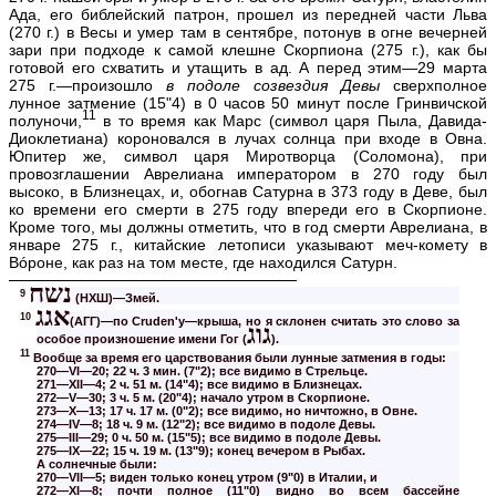
Ада, его библейский патрон, прошел из передней части Льва
(270 г.) в Весы и умер там в сентябре, потонув в огне вечерней
зари при подходе к самой клешне Скорпиона (275 г.), как бы
готовой его схватить и утащить в ад. А перед этим—29 марта
275 г.—произошло
в подоле созвездия Девы
сверхполное
лунное затмение (15"4) в 0 часов 50 минут после Гринвичской
11
полуночи,
в то время как Марс (символ царя Пыла, Давида-
Диоклетиана) короновался в лучах солнца при входе в Овна.
Юпитер же, символ царя Миротворца (Соломона), при
провозглашении Аврелиана императором в 270 году был
высоко, в Близнецах, и, обогнав Сатурна в 373 году в Деве, был
ко времени его смерти в 275 году впереди его в Скорпионе.
Кроме того, мы должны отметить, что в год смерти Аврелиана, в
январе 275 г., китайские летописи указывают меч-комету в
В
ó
роне, как раз на том месте, где находился Сатурн.
נשח
9
(НХШ)—Змей.
אגג
10
(АГГ)—по Cruden'у—крыша, но я склонен считать это слово за
ג
ו
ג
особое произношение имени Гог (
).
11
Вообще за время его царствования были лунные затмения в годы:
270—VI—20; 22 ч. 3 мин. (7"2); все видимо в Стрельце.
271—XII—4; 2 ч. 51 м. (14"4); все видимо в Близнецах.
272—V—30; 3 ч. 5 м. (20"4); начало утром в Скорпионе.
273—X—13; 17 ч. 17 м. (0"2); все видимо, но ничтожно, в Овне.
274—IV—8; 18 ч. 9 м. (12"2); все видимо в подоле Девы.
275—III—29; 0 ч. 50 м. (15"5); все видимо в подоле Девы.
275—IX—22; 15 ч. 19 м. (13"9); конец вечером в Рыбах.
А солнечные были:
270—VII—5; виден только конец утром (9"0) в Италии, и
272—XI—8; почти полное (11"0) видно во всем бассейне