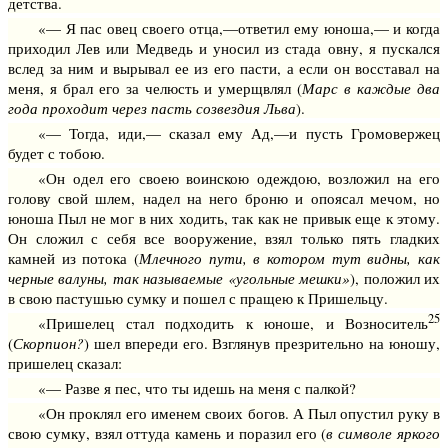
детства.
«— Я пас овец своего отца,—ответил ему юноша,— и когда
приходил Лев или Медведь и уносил из стада овну, я пускался
вслед за ним и вырывал ее из его пасти, а если он восставал на
меня, я брал его за челюсть и умерщвлял (
Марс в каждые два
года проходит через пасть созвездия Льва
).
«— Тогда, иди,— сказал ему Ад,—и пусть Громовержец
будет с тобою.
«Он одел его своею воинскою одеждою, возложил на его
голову свой шлем, надел на него броню и опоясал мечом, но
юноша Пыл не мог в них ходить, так как не привык еще к этому.
Он сложил с себя все вооружение, взял только пять гладких
камней из потока (
Млечного пути, в котором тут видны, как
черные валуны, так называемые «угольные мешки»
), положил их
в свою пастушью сумку и пошел с пращею к Пришельцу.
25
«Пришелец стал подходить к юноше, и Возноситель
(
Скорпион?
) шел впереди его. Взглянув презрительно на юношу,
пришелец сказал:
«— Разве я пес, что ты идешь на меня с палкой?
«Он проклял его именем своих богов. А Пыл опустил руку в
свою сумку, взял оттуда камень и поразил его (
в символе яркого