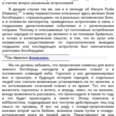
и считаю вопрос решен­ным астрономией.
В данном случае так же, как и в легенде об Иисусе Рыбе
27
(Навине),
я вижу первоисточник описанных здесь великих боев
богоборцев с «пришельцами» не в реальных человеческих боях,
а в огнеметах метеоритов, приведенных астрологами в связь с
тогдашними династическими событиями и с религиозными
спорами. Поэтому и описываемые тут поголовные истребления
целых народов от малого до великого я не понимаю буквально,
а только в аллегорическом смысле, в том, что их культ или
независимое существование по гороскопическим выводам
тогдаш­них или последующих астрологов был окончательно
уничтожен богоборцами.
27
См. «Христос».
Вторая книга.
Мы не должны забывать, что пророческие символы для всего
земного богоборцы находили в движениях планет и в
положениях созвездий неба. Гороскоп у них детерминировал
все: и прош­лую, и будущую историю народов, и отдельных
людей они считали возможным устанавливать не по записям, а
по истолкованию сочетаний планет в их время. Тот, кто мог
вычислять гороскопы и вспять, и впредь, имел, по их мнению,
всегда возможность рассказать, что происходило в таком-то году
и что будет происходить в таком-то. Этому помогала и
каббалистика, подводившая все поступки действующих лиц под
смысл их прозвищ. И вот, на ряду с псевдо-пророческими
книгами второй части Библии, возникли таким путем и псевдо-
исторические книги ее первой части. Представляют ли они