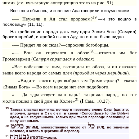
ними» (см. вульгарную апперцепцию этого на рис. 51).
Все так и сбылось, и знавшие Ада говорили с изумлением:
19
«— Неужели и Ад стал пророком?
—и это вошло в
пословицу» (11, 11).
На требование народа дать ему царя Знамя Бога (Самуил)
бросил жребий, и жребий выпал Аду, но его не было видно.
«— Придет ли он сюда?—спросили богоборцы.
20
«— Вон он спрятался в обозе!
—ответил им бог
Громовержец (
Сатурн спрятался в облаках
).
«Все побежали за ним, вытащили из обоза, и он оказался
выше всего народа от самых плеч (
проходил через меридиан
).
— «Видите, какого царя выбрал вам Громовержец?—сказал
«Знамя Бога».—Во всем народе нет ему подобного.
«— Да здравствует наш царь!—закричал народ, но тог
21
I
молча пошел в свой дом на Холме»
(
Сам., 10,27).
19
Такова главная причина, почему я перевожу слово Саул (как это,
впрочем, делает и
Cruden
в своей «Concordance to the Bible»)
адом, а не «ссуженным». Только при таком переводе пословица и
получает смысл.
כל
כלימ
20
(КЛИМ), множественное число от
(КЛ), но значение
неясное, я оставил церковный перевод.
גבעתה
21
(ГБЭТЕ)—холм.