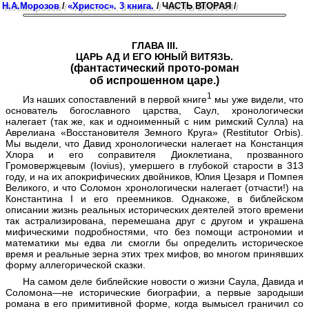
Н.А.Морозов
/
«Христос». 3 книга.
/ ЧАСТЬ ВТОРАЯ /
ГЛАВА III.
ЦАРЬ АД И ЕГО ЮНЫЙ ВИТЯЗЬ.
(фантастический прото-роман
об испрошенном царе.)
1
Из наших сопоставлений в первой книге
мы уже видели, что
основатель богославного царства, Саул, хронологически
налегает (так же, как и одноименный с ним римский Сулла) на
Аврелиана «Восстановителя Земного Круга» (Restitutor Orbis).
Мы выдели, что Давид хронологически налегает на Констанция
Хлора и его соправителя Диоклетиана, прозванного
Громовержцевым (Iovius), умершего в глубокой старости в 313
году, и на их апокрифических двойников, Юлия Цезаря и Помпея
Великого, и что Соломон хронологически налегает (отчасти!) на
Константина I и его преемников. Однакоже, в библейском
описании жизнь реальных исторических деятелей этого времени
так астрализирована, перемешана друг с другом и украшена
мифическими подробностями, что без помощи астрономии и
математики мы едва ли смогли бы определить историческое
время и реальные зерна этих трех мифов, во многом принявших
форму аллегорической сказки.
На самом деле библейские новости о жизни Саула, Давида и
Соломона—не исторические биографии, а первые зародыши
романа в его примитивной форме, когда вымысел граничил со