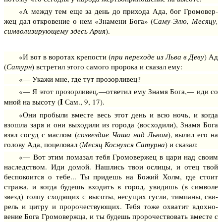
«А между тем еще за день до прихода Ада, бог Громовер­
жец дал откровение о нем «Знамени Бога» (
Саму-Элю, Месяцу,
символизирующему здесь Ария
).
«И вот в воротах крепости (
при переходе из Льва в Деву
) Ад
(
Сатурн
) встретил этого самого пророка и сказал ему:
«— Укажи мне, где тут прозорливец?
«— Я этот прозорливец,—ответил ему Знамя Бога,— иди со
I
мной на высоту (
Сам., 9, 17).
«Они пробыли вместе весь этот день и всю ночь, и когда
взошла заря и они выходили из города (восходили), Знамя Бога
взял сосуд с маслом (
созвездие Чаша над Львом
), вылил его на
голову Ада, поцеловал (
Месяц Коснулся Сатурна
) и сказал:
«— Вот этим помазал тебя Громовержец в цари над своим
наследством. Иди домой. Нашлись твои ослицы, и отец твой
беспокоится о тебе... Ты придешь на Божий Холм, где стоит
стража, и когда будешь входить в город, увидишь (в символе
звезд) толпу сходящих с высоты, несущих гусли, тимпаны, сви­
рель и цитру и пророчествующих. Тебя тоже охватит вдохно­
вение Бога Громовержца, и ты будешь пророчествовать вместе с