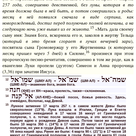
257 года, совершенно девственной, без луны, которая в то
время должна была в ней бытъ, а потом совершились и роды:
месяц в ней появился сначала в виде серпика, как
новорожденный, достиг перед полуночью полной величины, а на
15
следующую ночь уже вышел из ее живота.
«Мать дала своему
сыну имя: Знамя Бога, вскормила его и, заколов в жертву Тельца
(
который в это бремя сгорает в лучах вечерней зари
),
посвятила сына Громовержцу у его Жертвенника (
к которому
16
месяц пришел через 5 дней
) в Силоме,
произнеся при этом
пророческую песню-речитатив, совершенно в том же роде, как в
евангелии Луки пропели (дуэтом) Симеон и Анна пророчица
(3,36) при зачатии Иисуса.
שמה־אל
שמ־אל
שמו־אל
12
(ШМУ-АЛ) =
(ШМ-АЛ) =
(ШМЕ-АЛ)—знамение бога, знамя бога.
חנה
13
(ХНЕ) от ХН—краса, прелесть, также—склоненная.
אל־קנה
14
(АЛ-КНЕ)—божий посох, божья ревность. Здесь,
очевидно, Волопас, над Девой.
15
Лунное затмение 17 марта 257 г. в самом животе Девы было
сверхполное (13"9). Луна взошла в Италии, Греции и Египте
совершенно невидимой в 17 часов 16 минут от Гринвичской
полуночи, т. е. тотчас после захода солнца, и это могло подать
первую идею о рождении Девою сына. Потом такое же затмение
было 10 марта 350 г. (14"5) в 17 часов 20 минут от Гринвичской
полуночи, но уже в груди Девы. А потом не было таких затмений до
VII века нашей эры. Ранее же были: 4 марта 90 г. (21"1) в 17 часов 18
минут от Гринвичской полуночи в груди Девы и 24 марта 61 года