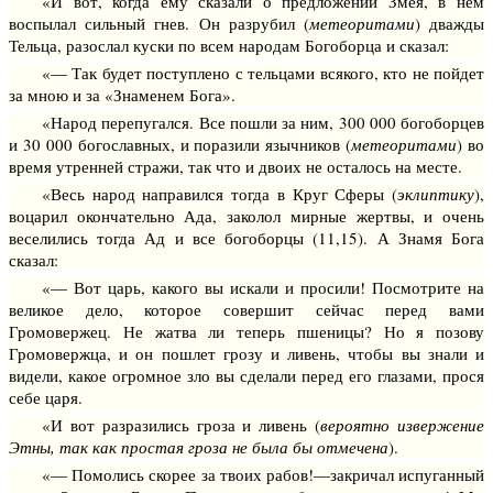
«И вот, когда ему сказали о предложении Змея, в нем
воспылал сильный гнев. Он разрубил (
метеоритами
) дважды
Тельца, разослал куски по всем народам Богоборца и сказал:
«— Так будет поступлено с тельцами всякого, кто не пой­дет
за мною и за «Знаменем Бога».
«Народ перепугался. Все пошли за ним, 300 000 богоборцев
и 30 000 богославных, и поразили язычников (
метеоритами
) во
время утренней стражи, так что и двоих не осталось на месте.
«Весь народ направился тогда в Круг Сферы (
эклиптику
),
воцарил окончательно Ада, заколол мирные жертвы, и очень
веселились тогда Ад и все богоборцы (11,15). А Знамя Бога
сказал:
«— Вот царь, какого вы искали и просили! Посмотрите на
великое дело, которое совершит сейчас перед вами
Громовержец. Не жатва ли теперь пшеницы? Но я позову
Громовержца, и он пошлет грозу и ливень, чтобы вы знали и
видели, какое огромное зло вы сделали перед его глазами, прося
себе царя.
«И вот разразились гроза и ливень (
вероятно извержение
Этны, так как простая гроза не была бы отмечена
).
«— Помолись скорее за твоих рабов!—закричал испуганный