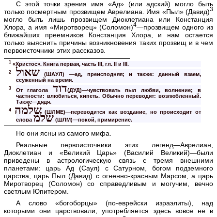
С этой точки зрения имя «Ад» (или адский) могло быть
3
только посмертным прозвищем Аврелиана. Имя «Пыл» (Давид)
могло быть лишь прозвищем Диоклетиана или Констанция
4
Хлора, а имя «Миротворец» (Соломон)
—прозвищем одного из
ближайших преемников Констанция Хлора, и нам остается
только выяснить причины возникновения таких прозвищ и в чем
первоисточники этих рассказов.
1
«Христос». Книга первая, часть III, гл. II и III.
שאול
2
(ШАУЛ) —ад, преисподняя; и также: данный взаем,
ссуженный на время.
דוד
3
От глагола
(ДУД)—чувствовать пыл любви, волнение; в
частности: влюбиться, кипеть. Обычно переводят: возлюбленный.
Также—дядя.
שלמה
4
(ШЛМЕ)—переводится как воздание, но происходит от
שלמ
слова
(ШЛМ)—покой, примирение.
Но они ясны из самого мифа.
Реальные первоисточники этих легенд—Аврелиан,
Диоклетиан и «Великий Царь» (Василий Великий)—были
приведены в астрологическую связь с тремя внешними
планетами: царь Ад (Саул) с Сатурном, богом подземного
царства, царь Пыл (Давид) с огненно-красным Марсом, а царь
Миротворец (Соломон) со справедливым и могучим, вечно
светлым Юпитером.
А слово «богоборцы» (по-еврейски израэлиты), над
которыми они царствовали, употребляется здесь вовсе не в