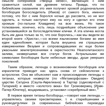
смысле соперников «творца небес», желающих с ним
сравняться силой, как древние титаны. Правда, что по
библейским сказаниям это имя получил хромой родоначальник
богоборцев Богоследитель (Иаков) от самого бога, именно
потому, что бог с ним боролся ночью до рассвета, но не мог
одолеть, а только наступил ему на ногу и сделал его этим
хромым (по-латыни Клавдием) на всю жизнь. Но такое
толкование, конечно, есть лишь позднейшее объяснение уже
установившейся за богоследителями клички. А эта кличка могла
быть им дана только за то, что они боролись,—как мы видели во
второй книге «Христа»,—со всеми языческими богами во имя
идеи единобожия, которая была внушена им страшными
извержениями Везувия и сопровождавшими их еще более
ужасными землетрясениями в окрестностях Неаполитанского
залива, низвергшими все статуи богов. Астральными же
символами богоборцев были небесные звезды, души умерших
поколений.
Таким образом, легенда о возникновении богоборцев или
израэлитов приводит нас здесь снова от сейсмологии к
астрологии. Она же объясняет нам и происхождение легенды о
титанах, которые низвергли (по «Метаморфозам» Овидия)
царство Сатурна (Саула-Аврелиана) в Тартар (одиозвучпый с
Татарией) и вместо «золотого века» бог Громовержец (Иове-
5
Патер-Юпитер), воцарившись, установил «серебряный век».
В первое время титаны-богоборцы,—говорит нам легенда,—
управлялись своими пресвитерами, т. е. старейшинами и
руководителями (в современных библейских переводах
6