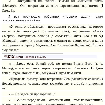
«— Послушайся их голоса,—сказал он «Знамени бога»
I
(
Месяцу
).—Они отвратили меня от царствования над ними» (
Сам., 8).
И вот произошло избрание «первого царя» таким
оригинальным способом.
«У одного обывателя,—продолжает рассказчик,—которого
звали «Жестокосердый (
созвездие Лев
), из колена «Сына
Смерти», потерялись ослицы (
в созвездии Рака
). Его сын Ад
(
Сатурн
) пошел их разыскивать с одним из своих слуг, и когда
18
они пришли в страну Медовых Сот (
созвездие Вереники
),
слуга
ему сказал:
צופ
18
(ЦУФ)—сотовая ячейка.
«— Здесь есть божий раб, по имени Знамя Бога (т. е.
Месяц), и все, что он говорит, непременно сбывается. Пойдем
теперь туда, может быть, он укажет, куда нам итти.
«Придя на высоту, они встретили Дев (
звездочек созвездия
Девы
), шедших черпать воду (
заходивших в море
), и спросили
их:
«— Не здесь ли прозорливец?
«— Вон он перед вами,—ответили они,—только поспешите,
потому что сегодня у народа жертвоприношение на высоте.