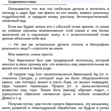
Средиземного моря.
Оказывается, что все эти небесные детали и вплелись в
легенду о царе Аде, как факты из его жизни, взамен реальных
подробностей, и придали всему рассказу беллетристический,
сказочный вид.
Если мы будем читать его с обычной точки зрения, то никак
не поймем причины возникновения этой сказки и тем более
занесения ее в серьезную книгу, а с астрологической точки
зрения объясним себе все.
— Но как же астральные детали попали в биографию
реального лица?—спросите вы меня.
Мне кажется, очень просто.
При Аврелиане был уже придворный летописец, который
заносил в свою хронику все, что казалось ему замечательным во
время его жизни в таком роде:
«В первом году (
от провозглашения Аврелиана
) Ад (
т. е.
планета Сатурн, у которой еще не было общепринятого
имени, как теперь
) вошел в пасть Льва, но вышел невредим.
Царь поразил германцев. Пророк (
т. е. жрец-астролог
)
возвестил ему горе. Знамя бога (
месяц
) обрезал подол...»
(
произошло обрезное затмение луны в подоле созвездия
Девы
) и т. д.
Получив потом, уже после смерти Аврелиана, эту мешанину,
мало развитой и тяжелодумный обработчик, не будучи в силах