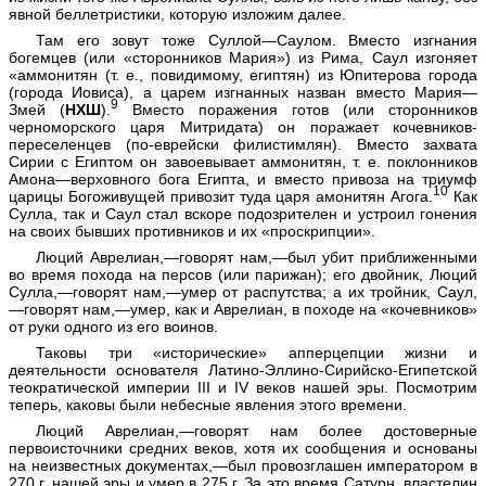
явной беллетристики, которую изложим далее.
Там его зовут тоже Суллой—Саулом. Вместо изгнания
богемцев (или «сторонников Мария») из Рима, Саул изгоняет
«аммонитян (т. е., повидимому, египтян) из Юпитерова города
(города Иовиса), а царем изгнанных назван вместо Мария—
9
Змей (
НХШ
).
Вместо поражения готов (или сторонников
черноморского царя Митридата) он поражает кочевников-
переселенцев (по-еврейски филистимлян). Вместо захвата
Сирии с Египтом он завоевывает аммонитян, т. е. поклонников
Амона—верховного бога Египта, и вместо привоза на триумф
10
царицы Богоживущей привозит туда царя амонитян Агога.
Как
Сулла, так и Саул стал вскоре подозрителен и устроил гонения
на своих бывших противников и их «проскрипции».
Люций Аврелиан,—говорят нам,—был убит приближенными
во время похода на персов (или парижан); его двойник, Люций
Сулла,—говорят нам,—умер от распутства; а их тройник, Саул,
—говорят нам,—умер, как и Аврелиан, в походе на «кочевников»
от руки одного из его воинов.
Таковы три «исторические» апперцепции жизни и
деятельности основателя Латино-Эллино-Сирийско-Египетской
теократической империи III и IV веков нашей эры. Посмотрим
теперь, каковы были небесные явления этого времени.
Люций Аврелиан,—говорят нам более достоверные
первоисточники средних веков, хотя их сообщения и основаны
на неизвестных документах,—был провозглашен императором в
270 г. нашей эры и умер в 275 г. За это время Сатурн, властелин