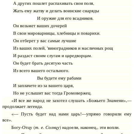
А других пошлет распахивать свои поля,
Жать ему жатву и делать воинские снаряды
И оружие для его всадников.
Он возьмет ваших дочерей
В свои мироварницы, хлебницы и поварихи.
Он отберет у вас самые лучшие
Из ваших полей, 'виноградников и масличных рощ
И раздаст своим слугам и царедворцам.
Он будет брать десятую часть
Из всего вашего остального.
Вы будете ему рабами
И заплачете из-за вашего царя,
Но не услышит вас тогда Громовержец.
«И все же народ не захотел слушать «Божьего Знамени»,—
продолжает легенда.
«— Пусть будет над нами царь!—упрямо говорили ему
все».
Богу-Отцу (
т. е. Солнцу
) надоели, наконец,, эти вопли.