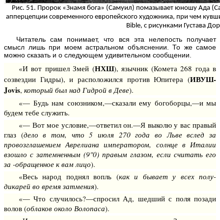
Рис. 51. Пророк «Знамя бога» (Самуил) помазывает юношу Ада (Са
апперцепции современного европейского художника, при чем кувшин 
Bible, с рисунками Густава Дор
Читатель сам понимает, что вся эта нелепость получает
смысл лишь при моем астральном объяснении. То же самое
можно сказать и о следующем удивительном сообщении.
НХШ
«И вот пришел Змей (
), язычник (Комета 268 года в
ИВУШ-
созвездии Гидры), и расположился против Юпитера (
Jovis
,
который был над Гидрой в Деве
).
«— Будь нам союзником,—сказали ему богоборцы,—и мы
будем тебе служить.
«— Вот мое условие,—ответил он.—Я выколю у вас правый
глаз (
дело в том, что 5 июля 270 года во Льве вслед за
провозглашением Аврелиана императором, солнце в Италии
взошло с затемненным (9"0) правым глазом, если считать его
за -обращенное к вам лицо
).
«Весь народ поднял вопль (
как и бывает у всех полу-
дикарей во время затмения
).
«— Что случилось?—спросил Ад, шедший с поля позади
волов (
облаков около Волопаса
).