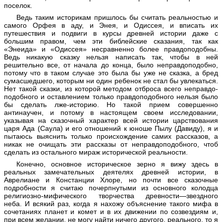
поселок.
Ведь таким историкам пришлось бы считать реальностью и
самого Орфея в аду, и Энея, и Одиссея, и вписать их
путешествия и подвиги в курсы древней истории даже с
большим правом, чем эти библейские сказания, так как
«Энеида» и «Одиссея» несравненно более правдоподобны.
Ведь никакую сказку нельзя написать так, чтобы в ней
решительно все, от начала до конца, было неправдо­подобно,
потому что в таком случае это была бы уже не сказка, а бред
сумасшедшего, которым ни один ребенок не стал бы увлекаться.
Нет такой сказки, из которой методом отброса всего неправдо­
подоб­ного и оставлением только правдо­подоб­ного нельзя было
бы сделать лже-историю. Но такой прием совершенно
антинаучен, и потому в настоящем своем исследовании,
указывая на сказочный характер всей истории царствования
царя Ада (Саула) и его отношений к юноше Пылу (Давиду), я и
пытаюсь выяснить только происхождение самих рассказов, а
никак не очищать эти рассказы от неправдоподобного, чтоб
сделать из остального мираж исторической реальности.
Конечно, основное историческое зерно я вижу здесь в
реальных замечательных деятелях древней истории, в
Аврелиане и Констанции Хлоре, но почти все сказочные
подробности я считаю почерпнутыми из основного колодца
религиозно-мифического творчества древности—звездного
неба. И всякий раз, когда я нахожу объяснение такого мифа в
сочетаниях планет и комет и в их движении по созвездиям и,
при всем желании, не могу найти ничего другого, реального, то я