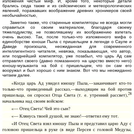
изложения чистый миф. И, кроме того, некоторые детали
брались сюда также и из сейсмических и метеорологических
явлений, поражавших воображение древних хроникеров своей
необычайностью,
Заметно также, что старинные компиляторы не всегда могли
справиться со своим материалом, благодаря своему
тяжелодумству, не позволявшему их воображению взлетать
очень высоко. Так, после только-что изложенного мифа о
единоборстве юноши Пыла с пришельцем в легенде о Сауле и
Давиде произошла, неожиданная для современного
интеллигентного читателя, невязка, показывающая, что автор,
или позднейший компилятор, уже позабыл, что царь Ад сам
отправлял своего (давно помазанного на царство вместо него)
юношу-музыканта на бой с при­шельцем, что он сам его
вооружал и был хорошо с ним знаком. Вот что мы неожиданно
читаем далее.
«Когда царь Ад увидел юношу Пыла,—заканчивает кто-то
только-что приведенный рассказ,—выходящим на бой против
28
пришельца, он спросил Отца Света (т. е. утренний рассвет),
начальника над своим войском:
«— Отец Света! Чей это сын?
«— Клянусь твоей душой, не знаю!—ответил ему тот.
«И Отец Света взял юношу Пыла и представил царю Аду с
головою пришельца в руке (в виде Персея с головой Медузы,